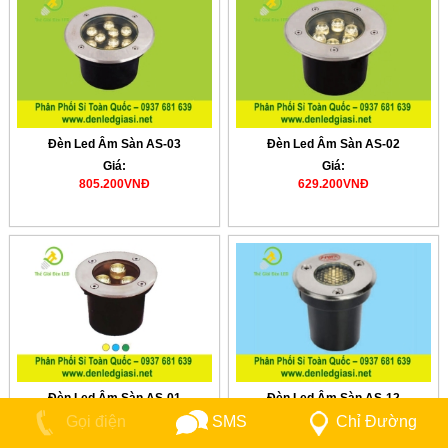
Đèn Led Âm Sàn AS-03
Đèn Led Âm Sàn AS-02
Giá:
Giá:
805.200VNĐ
629.200VNĐ
Đèn Led Âm Sàn AS-01
Đèn Led Âm Sàn AS-12
SMS
Chỉ Đường
Giá:
Giá:
Gọi điện
352.000VNĐ
255.200VNĐ