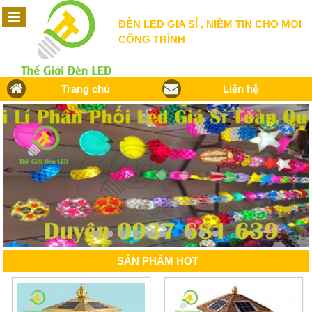
ĐÈN LED GIA SỈ , NIỀM TIN CHO MỌI
CÔNG TRÌNH
Trang chủ
Liên hệ
SẢN PHẨM
HOT