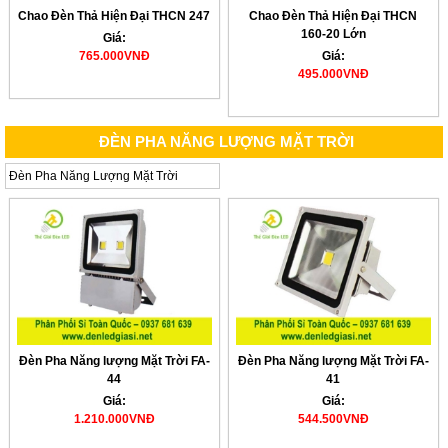
Chao Đèn Thả Hiện Đại THCN 247
Chao Đèn Thả Hiện Đại THCN
160-20 Lớn
Giá:
765.000VNĐ
Giá:
495.000VNĐ
ĐÈN PHA NĂNG LƯỢNG MẶT TRỜI
Đèn Pha Năng Lượng Mặt Trời
Đèn Pha Năng lượng Mặt Trời FA-
Đèn Pha Năng lượng Mặt Trời FA-
44
41
Giá:
Giá:
1.210.000VNĐ
544.500VNĐ