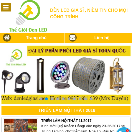
ĐÈN LED GIA SỈ , NIỀM TIN CHO MỌI
CÔNG TRÌNH
Trang chủ
Liên hệ
TRIỂN LẢM NỘI THẤT 2016
TRIỂN LẢM NỘI THẤT 11/2017
KÍnh Mời Quý Khách Hàng! Vào ngày 23-26/2017 tại
Trung Tâm hội chợ triễm lãm, Nhà Thi Đấu Phú Thọ,