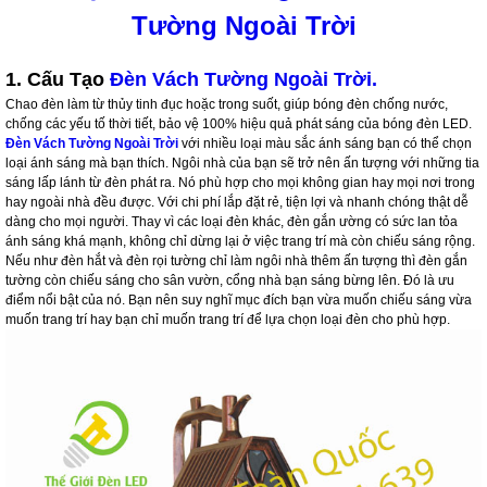
Tường Ngoài Trời
1. Cấu Tạo
Đèn Vách Tường Ngoài Trời.
Chao đèn làm từ thủy tinh đục hoặc trong suốt, giúp bóng đèn chống nước,
chống các yếu tố thời tiết, bảo vệ 100% hiệu quả phát sáng của bóng đèn LED.
Đèn Vách Tường Ngoài Trời
với nhiều loại màu sắc ánh sáng bạn có thể chọn
loại ánh sáng mà bạn thích. Ngôi nhà của bạn sẽ trở nên ấn tượng với những tia
sáng lấp lánh từ đèn phát ra. Nó phù hợp cho mọi không gian hay mọi nơi trong
hay ngoài nhà đều được. Với chi phí lắp đặt rẻ, tiện lợi và nhanh chóng thật dễ
dàng cho mọi người. Thay vì các loại đèn khác, đèn gắn ường có sức lan tỏa
ánh sáng khá mạnh, không chỉ dừng lại ở việc trang trí mà còn chiếu sáng rộng.
Nếu như đèn hắt và đèn rọi tường chỉ làm ngôi nhà thêm ấn tượng thì đèn gắn
tường còn chiếu sáng cho sân vườn, cổng nhà bạn sáng bừng lên. Đó là ưu
điểm nổi bật của nó. Bạn nên suy nghĩ mục đích bạn vừa muốn chiếu sáng vừa
muốn trang trí hay bạn chỉ muốn trang trí để lựa chọn loại đèn cho phù hợp.