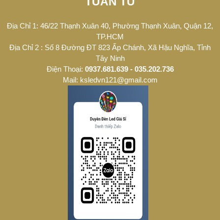
TUẤN TÚ
Địa Chỉ 1: 46/22 Thạnh Xuân 40, Phường Thạnh Xuân, Quận 12,
TP.HCM
Địa Chỉ 2 : Số 8 Đường ĐT 823 Ấp Chánh, Xã Hậu Nghĩa, Tỉnh
Tây Ninh
Điện Thoại:
0937.681.639 - 035.202.736
Mail: ksledvn121@gmail.com