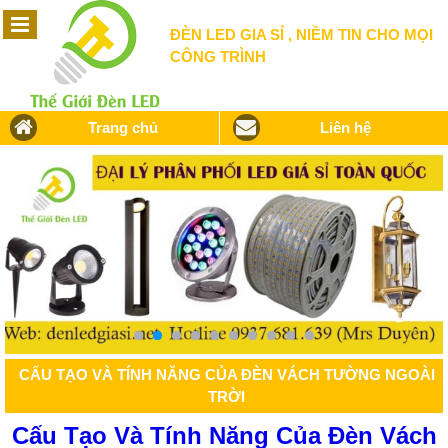
ĐÈN LED GIA SỈ , NIỀM TIN CHO MỌI
CÔNG TRÌNH
Trang chủ
Liên hệ
CẤU TẠO VÀ TÍNH NĂNG CỦA ĐÈN VÁCH TƯỜNG NGOÀI
TRỜI
Cấu Tạo Và Tính Năng Của Đèn Vách