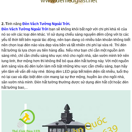
2. T
ính năng
Đèn Vách Tường Ngoài Trời
.
Đèn Vách Tường Ngoài Trời
bạn sẽ không khỏi bất ngờ với chi phí khá rẻ của
nó so với các loại đèn khác. Vì sử dụng chiếu sáng nguyên đêm cộng với bị các
yếu tố thời tiết bên ngoài tác động, nên bạn đang có nhiều băn khoăn không biết
nên chọn loại đèn nào vừa đẹp vừa bền và tất nhiên chi phí lại vừa rẻ. Thì đèn
hắt tường là lựa chọn ưu tiên hàng đầu. Nếu như bạn chỉ cần một nguồn ánh
sáng nhỏ, chỉ cần chiếu sáng khu vực nhỏ cho ngôi nhà, sân vườn mình trở nên
lung linh, thơ mộng hơn thì không thể bỏ qua đèn hắt tường này. Với một nguồn
ánh sáng vừa đủ đèn luôn làm nổi bật những khu vực cần chiếu sáng, bạn hãy
yên tâm về vấn đề này nhé. Bóng đèn LED giúp tiết kiệm điện rất nhiều, tuổi thọ
nó lại cao và đặc biệt đèn còn mang lại sự thơ mộng, huyền ảo cho ngôi nhà,
sân vườn nhà mình. Đèn hắt tường thường được sử dụng đèn hắt cột hoặc đèn
hắt tường bao,...