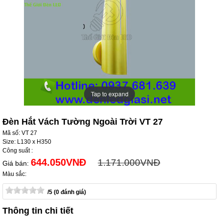
Tap to expand
Tap to expand
Đèn Hắt Vách Tường Ngoài Trời VT 27
Mã số: VT 27
Size: L130 x H350
Công suất :
644.050VNĐ
1.171.000VNĐ
Giá bán:
Màu sắc:
/5 (0 đánh giá)
Thông tin chi tiết