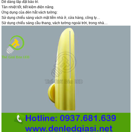
Dễ dàng lắp đặt bảo trì.
Tản nhiệt tốt, tiết kiệm điện năng.
Ứng dụng của đèn hắt vách tường:
Sử dụng chiếu sáng vách mặt tiền nhà ở, cửa hàng, công ty…
Sử dụng chiếu sáng cầu thang, vách tường ngoài trời, trong nhà....