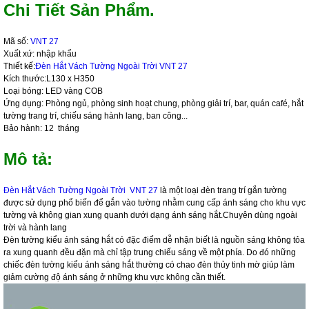
Chi Tiết Sản Phẩm.
Mã số:
VNT 27
Xuất xứ: nhập khẩu
Thiết kế:
Đèn Hắt Vách Tường Ngoài Trời
VNT 27
Kích thước:L130 x H350
Loại bóng: LED vàng COB
Ứng dụng: Phòng ngủ, phòng sinh hoạt chung, phòng giải trí, bar, quán café, hắt
tường trang trí, chiếu sáng hành lang, ban công...
Bảo hành: 12 tháng
Mô tả:
Đèn Hắt Vách Tường Ngoài Trời
VNT 27
là một loại đèn trang trí gắn tường
được sử dụng phổ biến để gắn vào tường nhằm cung cấp ánh sáng cho khu vực
tường và không gian xung quanh dưới dạng ánh sáng hắt.Chuyên dùng ngoài
trời và hành lang
Đèn tường kiểu ánh sáng hắt có đặc điểm dễ nhận biết là nguồn sáng không tỏa
ra xung quanh đều đặn mà chỉ tập trung chiếu sáng về một phía. Do đó những
chiếc đèn tường kiểu ánh sáng hắt thường có chao đèn thủy tinh mờ giúp làm
giảm cường độ ánh sáng ở những khu vực không cần thiết.