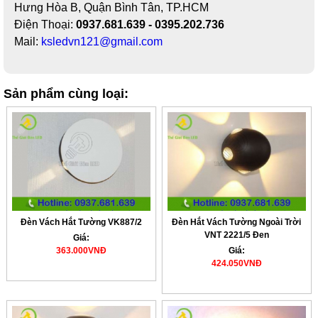
Hưng Hòa B, Quận Bình Tân, TP.HCM
Điện Thoại:
0937.681.639 - 0395.202.736
Mail:
ksledvn121@gmail.com
Sản phẩm cùng loại:
Đèn Vách Hắt Tường VK887/2
Đèn Hắt Vách Tường Ngoài Trời
VNT 2221/5 Đen
Giá:
363.000VNĐ
Giá:
424.050VNĐ