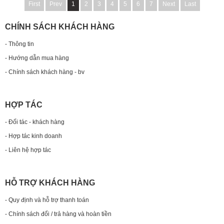
First
Prev
1
2
3
4
5
6
7
Next
Last
CHÍNH SÁCH KHÁCH HÀNG
- Thông tin
- Hướng dẫn mua hàng
- Chính sách khách hàng - bv
HỢP TÁC
- Đối tác - khách hàng
- Hợp tác kinh doanh
- Liên hệ hợp tác
HỖ TRỢ KHÁCH HÀNG
- Quy định và hỗ trợ thanh toán
- Chính sách đổi / trả hàng và hoàn tiền