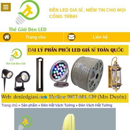
ĐÈN LED GIA SỈ , NIỀM TIN CHO MỌI
CÔNG TRÌNH
Trang chủ
Liên hệ
Trang chủ
»
Sản phẩm
»
Đèn Hắt Vách Tường
»
Đèn Vách Hắt Tường