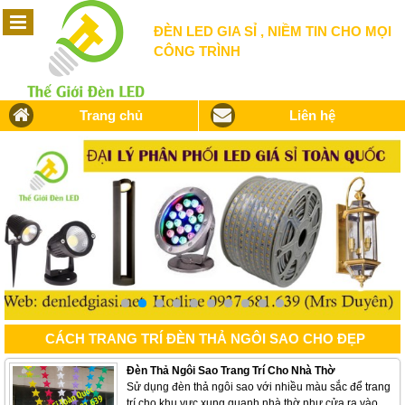
ĐÈN LED GIA SỈ , NIỀM TIN CHO MỌI
CÔNG TRÌNH
Trang chủ
Liên hệ
CÁCH TRANG TRÍ ĐÈN THẢ NGÔI SAO CHO ĐẸP
Đèn Thả Ngôi Sao Trang Trí Cho Nhà Thờ
Sử dụng đèn thả ngôi sao với nhiều màu sắc để trang
trí cho khu vực xung quanh nhà thờ như cửa ra vào,