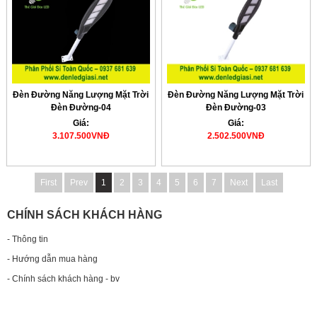
Đèn Đường Năng Lượng Mặt Trời
Đèn Đường Năng Lượng Mặt Trời
Đèn Đường-04
Đèn Đường-03
Giá:
Giá:
3.107.500VNĐ
2.502.500VNĐ
First
Prev
1
2
3
4
5
6
7
Next
Last
CHÍNH SÁCH KHÁCH HÀNG
- Thông tin
- Hướng dẫn mua hàng
- Chính sách khách hàng - bv