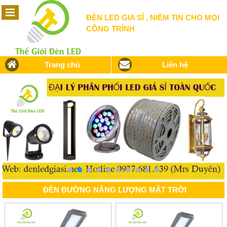
ĐÈN LED GIA SỈ , NIỀM TIN CHO MỌI
CÔNG TRÌNH
Trang chủ
Liên hệ
ĐÈN ĐƯỜNG NĂNG LƯỢNG MẶT TRỜI