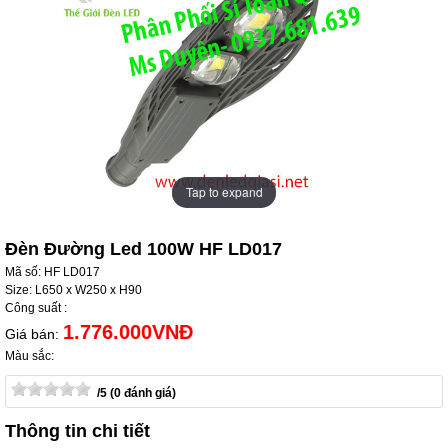
Tap to expand
Tap to expand
Đèn Đường Led 100W HF LD017
Mã số: HF LD017
Size: L650 x W250 x H90
Công suất :
1.776.000VNĐ
Giá bán:
Màu sắc:
/5 (0 đánh giá)
Thông tin chi tiết