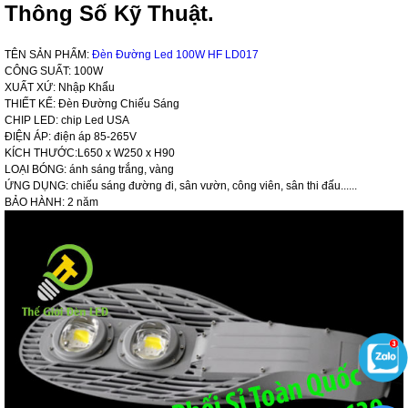
Thông Số Kỹ Thuật.
TÊN SẢN PHẨM:
Đèn Đường Led 100W HF LD017
CÔNG SUẤT: 100W
XUẤT XỨ: Nhập Khẩu
THIẾT KẾ: Đèn Đường Chiếu Sáng
CHIP LED: chip Led USA
ĐIỆN ÁP: điện áp 85-265V
KÍCH THƯỚC:L650 x W250 x H90
LOẠI BÓNG: ánh sáng trắng, vàng
ỨNG DỤNG: chiếu sáng đường đi, sân vườn, công viên, sân thi đấu......
BẢO HÀNH: 2 năm