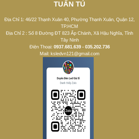
TUẤN TÚ
Địa Chỉ 1: 46/22 Thạnh Xuân 40, Phường Thạnh Xuân, Quận 12,
TP.HCM
Địa Chỉ 2 : Số 8 Đường ĐT 823 Ấp Chánh, Xã Hậu Nghĩa, Tỉnh
Tây Ninh
Điện Thoại:
0937.681.639 - 035.202.736
Mail: ksledvn121@gmail.com