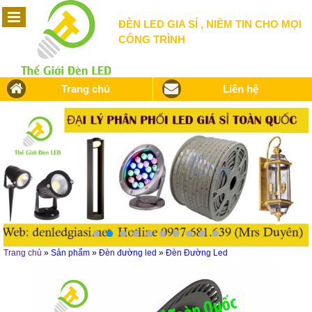
ĐÈN LED GIA SỈ , NIỀM TIN CHO MỌI
CÔNG TRÌNH
Trang chủ
Liên hệ
Trang chủ
»
Sản phẩm
»
Đèn đường led
»
Đèn Đường Led