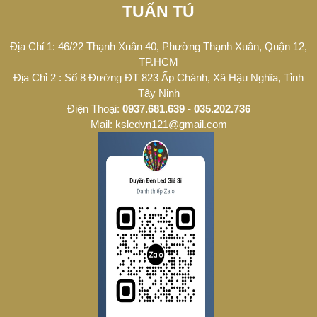
TUẤN TÚ
Địa Chỉ 1: 46/22 Thạnh Xuân 40, Phường Thạnh Xuân, Quận 12,
TP.HCM
Địa Chỉ 2 : Số 8 Đường ĐT 823 Ấp Chánh, Xã Hậu Nghĩa, Tỉnh
Tây Ninh
Điện Thoại:
0937.681.639 - 035.202.736
Mail: ksledvn121@gmail.com