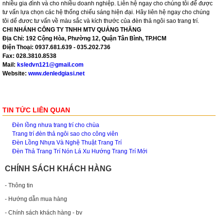
nhiều gia đình và cho nhiều doanh nghiệp. Liên hệ ngay cho chúng tôi để được
tư vấn lựa chọn các hệ thống chiếu sáng hiện đại. Hãy liên hệ ngay cho chúng
tôi dể đươc tư vấn về màu sắc và kích thước của đèn thả ngôi sao trang trí.
CHI NHÁNH CÔNG TY TNHH MTV QUẢNG THĂNG
Địa Chỉ: 192 Cộng Hòa, Phường 12, Quận Tân Bình, TP.HCM
Điện Thoại: 0937.681.639 - 035.202.736
Fax: 028.3810.8538
Mail:
ksledvn121@gmail.com
Website:
www.denledgiasi.net
TIN TỨC LIÊN QUAN
Đèn lồng nhưa trang trí cho chùa
Trang trí đèn thả ngôi sao cho công viên
Đèn Lồng Nhựa Và Nghệ Thuật Trang Trí
Đèn Thả Trang Trí Nón Lá Xu Hướng Trang Trí Mới
CHÍNH SÁCH KHÁCH HÀNG
- Thông tin
- Hướng dẫn mua hàng
- Chính sách khách hàng - bv