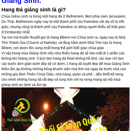
Giáng Sinh.
Hang Đá giáng sinh là gì?
Chúa Giêsu sinh ra trong một hang đá ở Bethlehem, 8km phía nam Jerusalem,
Do Thái. Bethlehem ngày nay là một thành phố của Palestine với đa số là Hồi
giáo, nhưng cũng là thành phố của Palestine có đông người thiểu số Kitô giáo
(Christianity) nhất.
Tại nơi mà truyền thuyết gọi là Hang Bêlem nơi Chúa sinh ra, ngày nay là Nhà
Thờ Thánh Gia (Church of Nativity), và tầng hầm dưới Nhà Thờ này là Hang
Bêlem, nơi được tôn sùng nhất trong thế giới Kitô giáo chúa giáo
Vì vậy trong mùa Giáng Sinh nếu như thiếu hang đá sẽ làm mất đi 1 phần của
không khí Giáng sinh. Cách làm hang đá Noel không hề khó, các bạn chỉ làm
các bước đơn giản dưới đây sẽ có được 1 hang đá tuyệt đẹp để mùa Giáng Sinh
thêm ấm áp.Không những trông khuôn viên nhà thờ mà ngay tai trước nhà của
những gia đình Thiên Chúa Giáo, nhà hàng, quán cà phê... đều thiết kế rieng
cho mình những hang đá rất đẹp và lung linh với hy vong mang lại mộ mùa
giáng sinh an lành và ấm áp.