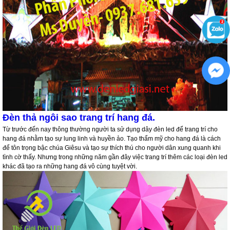
Đèn thả ngôi sao trang trí hang đá.
Từ trước đến nay thông thường người ta sử dụng dây đèn led để trang trí cho
hang đá nhằm tạo sự lung linh và huyền ảo. Tạo thẩm mỹ cho hang đá là cách
để tôn trọng bậc chúa Giêsu và tạo sự thích thú cho người dân xung quanh khi
tình cờ thấy. Nhưng trong những năm gần đây việc trang trí thêm các loại đèn led
khác đã tạo ra những hang đá vô cùng tuyệt vời.