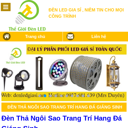
ĐÈN LED GIA SỈ , NIỀM TIN CHO MỌI
CÔNG TRÌNH
Trang chủ
Liên hệ
ĐÈN THẢ NGÔI SAO TRANG TRÍ HANG ĐÁ GIÁNG SINH
Đèn Thả Ngôi Sao Trang Trí Hang Đá