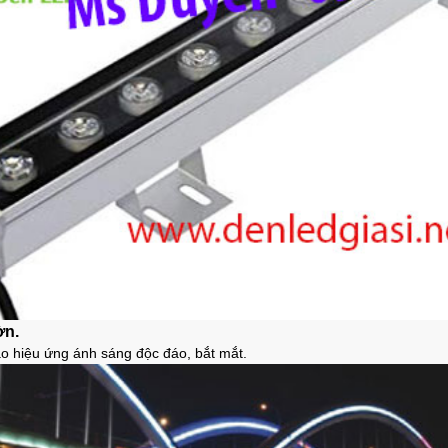
ờn.
tạo hiệu ứng ánh sáng độc đáo, bắt mắt.