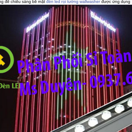
ng để chiếu sáng bề mặt
đèn led rọi tường wallwasher
được ứng dụng