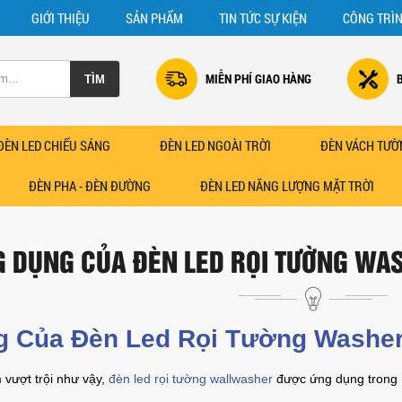
GIỚI THIỆU
SẢN PHẨM
TIN TỨC SỰ KIỆN
CÔNG TRÌ
MIỄN PHÍ GIAO HÀNG
ĐÈN LED CHIẾU SÁNG
ĐÈN LED NGOÀI TRỜI
ĐÈN VÁCH TƯỜ
ĐÈN PHA - ĐÈN ĐƯỜNG
ĐÈN LED NĂNG LƯỢNG MẶT TRỜI
 DỤNG CỦA ĐÈN LED RỌI TƯỜNG WA
 Của Đèn Led Rọi Tường Washer
 vượt trội như vậy,
đèn led rọi tường wallwasher
được ứng dụng trong rấ