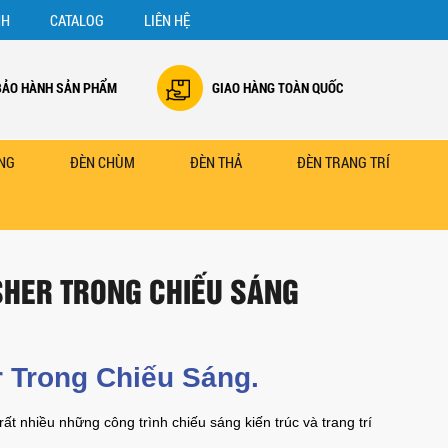
NH
CATALOG
LIÊN HỆ
BẢO HÀNH SẢN PHẨM
GIAO HÀNG TOÀN QUỐC
NG
ĐÈN CHÙM
ĐÈN THẢ
ĐÈN TRANG TRÍ
SHER TRONG CHIẾU SÁNG
 Trong Chiếu Sáng.
t nhiều những công trình chiếu sáng kiến trúc và trang trí