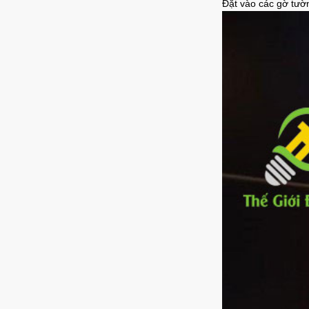
Đặt vào các gờ tườ