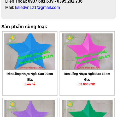
Điện Thoại:
0937.681.639 - 0395.202.736
Mail:
ksledvn121@gmail.com
Sản phẩm cùng loại:
Đèn Lồng Nhựa Ngôi Sao 90cm
Đèn Lồng Nhựa Ngôi Sao 63cm
Giá:
Giá:
Liên hệ
53.000VNĐ