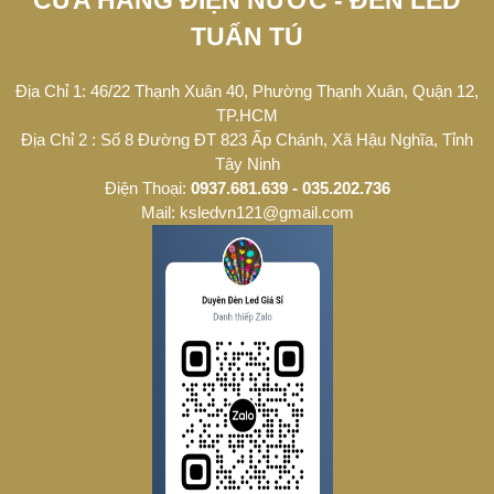
CỬA HÀNG ĐIỆN NƯỚC - ĐÈN LED
TUẤN TÚ
Địa Chỉ 1: 46/22 Thạnh Xuân 40, Phường Thạnh Xuân, Quận 12,
TP.HCM
Địa Chỉ 2 : Số 8 Đường ĐT 823 Ấp Chánh, Xã Hậu Nghĩa, Tỉnh
Tây Ninh
Điện Thoại:
0937.681.639 - 035.202.736
Mail: ksledvn121@gmail.com