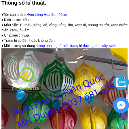
Thông số kĩ thuật.
♦Tên sản phẩm:
Đèn Lồng Hoa Sen 40cm
♦ Kích thước :40cm
♦ Màu Sắc: 10 màu( trắng, đỏ, vàng, hồng, tím, xanh lá, duong da trời, xanh nước
biển, cam,đỏ đậm)
♦ Chất liệu : nhựa
♦ Trang trí có đèn hoặc không đèn
♦ Môi trường sử dụng:
trong nhà, ngoài trời, trang trí dường phố, cây xanh....