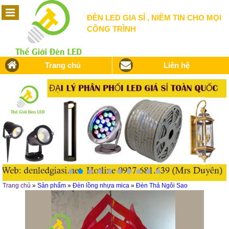
ĐÈN LED GIA SỈ , NIỀM TIN CHO MỌI
CÔNG TRÌNH
Trang chủ
Liên hệ
Trang chủ
»
Sản phẩm
»
Đèn lồng nhựa mica
»
Đèn Thả Ngôi Sao