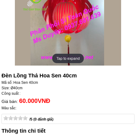
Tap to expand
Tap to expand
Đèn Lồng Thả Hoa Sen 40cm
Mã số: Hoa Sen 40cm
Size: Ø40cm
Công suất :
60.000VNĐ
Giá bán:
Màu sắc:
/5 (0 đánh giá)
Thông tin chi tiết