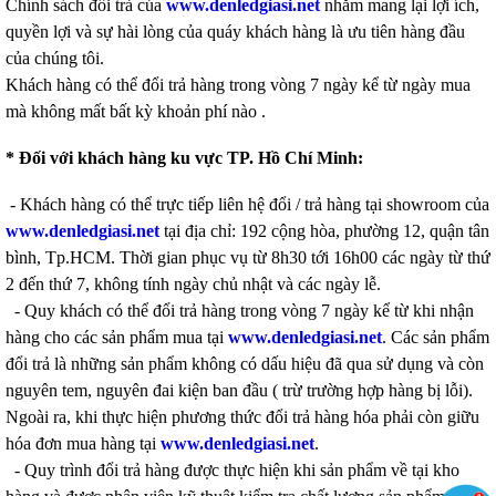
Chính sách đổi trả của
www.denledgiasi.net
nhằm mang lại lợi ích,
quyền lợi và sự hài lòng của quáy khách hàng là ưu tiên hàng đầu
của chúng tôi.
Khách hàng có thể đổi trả hàng trong vòng 7 ngày kể từ ngày mua
mà không mất bất kỳ khoản phí nào .
* Đối với khách hàng ku vực TP. Hồ Chí Minh:
- Khách hàng có thể trực tiếp liên hệ đổi / trả hàng tại showroom của
www.denledgiasi.net
tại địa chỉ: 192 cộng hòa, phường 12, quận tân
bình, Tp.HCM. Thời gian phục vụ từ 8h30 tới 16h00 các ngày từ thứ
2 đến thứ 7, không tính ngày chủ nhật và các ngày lễ.
- Quy khách có thể đổi trả hàng trong vòng 7 ngày kể từ khi nhận
hàng cho các sản phẩm mua tại
www.denledgiasi.net
. Các sản phẩm
đổi trả là những sản phẩm không có dấu hiệu đã qua sử dụng và còn
nguyên tem, nguyên đai kiện ban đầu ( trừ trường hợp hàng bị lỗi).
Ngoài ra, khi thực hiện phương thức đổi trả hàng hóa phải còn giữu
hóa đơn mua hàng tại
www.denledgiasi.net
.
- Quy trình đổi trả hàng được thực hiện khi sản phẩm về tại kho