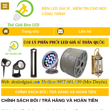
ĐÈN LED GIA SỈ , NIỀM TIN CHO MỌI
CÔNG TRÌNH
Trang chủ
Liên hệ
CHÍNH SÁCH ĐỔI / TRẢ HÀNG VÀ HOÀN TIỀN
CHÍNH SÁCH ĐỔI / TRẢ HÀNG VÀ HOÀN TIỀN