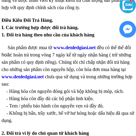
hàng và được nhân viên kỹ thuật kiểm tra chất lượng sản phẩm phù
hợp với quy định chính sách của công ty.
Điều Kiên Đổi Trả Hàng.
I. Các trường hợp được đổi trả hàng.
1. Đổi trả hàng theo nhu cầu của khách hàng
Sản phẩm được mua từ
www.denledgiasi.net
đều có thể thể đổi
hoăc
hoàn trả trong vòng 7 ngày kể từ ngày nhận hàng ( trừ những
sản phẩm có quy định riêng). Chúng tôi chỉ chấp nhận đổi trả hàng
cho những sản phẩm còn nguyên hộp, còn hóa đơn mua hàng tại
www.denledgiasi.net
chưa qua sử dụng và trong những trường hợp
sau:
- Hàng hóa còn nguyên đóng gói và hộp không bị móp, rách.
- Hàng hóa còn đầy đủ các bộ phận linh kiện.
- Tem / phiếu bảo hành còn nguyên vẹn và đầy đủ.
- Không bị bẩn, trầy xước, bể vỡ hư hỏng hoặc dấu hiệu đã qua sử
dụng.
2. Đổi trả vì lý do chủ quan từ khách hàng