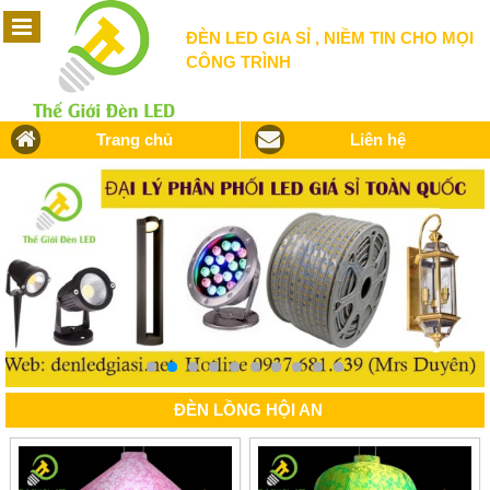
ĐÈN LED GIA SỈ , NIỀM TIN CHO MỌI
CÔNG TRÌNH
Trang chủ
Liên hệ
ĐÈN LỒNG HỘI AN