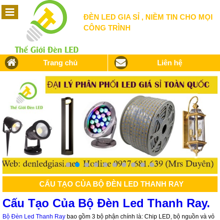
ĐÈN LED GIA SỈ , NIỀM TIN CHO MỌI
CÔNG TRÌNH
Trang chủ
Liên hệ
CẤU TẠO CỦA BỘ ĐÈN LED THANH RAY
Cấu Tạo Của Bộ Đèn Led Thanh Ray.
Bộ Đèn Led Thanh Ray
bao gồm 3 bộ phận chính là: Chip LED, bộ nguồn và vỏ