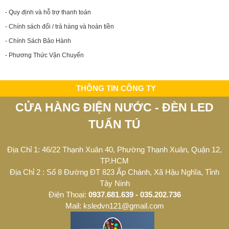
- Quy định và hỗ trợ thanh toán
- Chính sách đổi / trả hàng và hoàn tiền
- Chính Sách Bảo Hành
- Phương Thức Vận Chuyển
THÔNG TIN CÔNG TY
CỬA HÀNG ĐIỆN NƯỚC - ĐÈN LED
TUẤN TÚ
Địa Chỉ 1: 46/22 Thạnh Xuân 40, Phường Thạnh Xuân, Quận 12,
TP.HCM
Địa Chỉ 2 : Số 8 Đường ĐT 823 Ấp Chánh, Xã Hậu Nghĩa, Tỉnh
Tây Ninh
Điện Thoại:
0937.681.639 - 035.202.736
Mail: ksledvn121@gmail.com