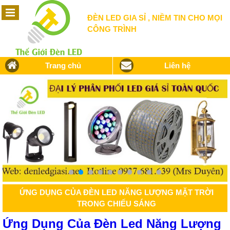
ĐÈN LED GIA SỈ , NIỀM TIN CHO MỌI
CÔNG TRÌNH
Trang chủ
Liên hệ
ỨNG DỤNG CỦA ĐÈN LED NĂNG LƯỢNG MẶT TRỜI
TRONG CHIẾU SÁNG
Ứng Dụng Của Đèn Led Năng Lượng