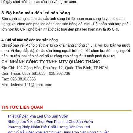
sẽ gây chói mắt cho các cầu thủ và người xem.
3. Độ hoàn màu đèn led sân bóng
Bên cạnh công suất, màu sắc ánh sáng thì độ hoàn màu cũng là yếu tố quan
trọng; khi chọn đèn pha led dành cho sân bóng đá Mini . Độ hoàn phù hợp phải
lớn hơn 80 CRI; phổ biến nhất ở các loại đèn pha led hiện nay là 85 CRI.
4. Chỉ số bảo vệ đèn led sân bóng
Chỉ số bảo vệ IP cho biết thiết bị có khả năng chống chịu lại với bụi bẩn và nước
mưa. Vì được lắp đặt ở các sân bóng ngoài trời nên khi chọn lựa đèn mọi người
nên ưu tiên loại đèn có chỉ số IP càng cao càng tốt; ít nhất phải là IP 65.
CHI NHÁNH CÔNG TY TNHH MTV QUẢNG THĂNG
Địa Chỉ: 192 Cộng Hòa, Phường 12, Quận Tân Bình, TP.HCM
Điện Thoại: 0937.681.639 - 035.202.736
Fax: 028.3810.8538
Mail: ksledvn121@gmail.com
TIN TỨC LIÊN QUAN
Thiết Kế Đèn Pha Led Cho Sân Vườn
Những Lưu Ý Khi Chọn Đèn Pha Led Cho Sân Vườn
Phương Pháp Nhận Biết Chất Lượng Đèn Pha Led
Một Số Mẫu Đèn Pha led Chuyên Dùng Cho Sân Bóng Chuyền