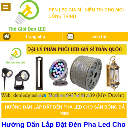
ĐÈN LED GIA SỈ , NIỀM TIN CHO MỌI
CÔNG TRÌNH
Trang chủ
Liên hệ
HƯỚNG DẨN LẮP ĐẶT ĐÈN PHA LED CHO SÂN BÓNG ĐÁ
MINI
Hướng Dẩn Lắp Đặt Đèn Pha Led Cho