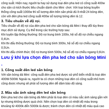
công suất. Hiện nay, người ta hay sử dụng loại đèn pha led có công suất 400w
cho sân có kích thước tiêu chuẩn dành cho Mini chơi. Với loại bóng truyền
thống công suất 1000w thì số lượng đèn trên sân phải đủ ít nhất 24 bóng đèn,
còn với đèn pha led công suất 400w số lượng bóng đèn là 12.
3. Tiêu chuẩn về độ rọi.
Tiêu chuẩn về độ rọi của đèn pha led cho sân bóng đá Mini i thay đổi tùy theo
mục đích sử dụng. Cụ thể trong các trường hợp sau:
Khi luyện tập thông thường: Độ rọi trung bình 100lx, hệ số độ rọi chiều ngang
0,4Un.
Khi thi đấu thông thường: Độ rọi trung bình 300lx, hệ số độ rọi chiều ngang
0,5Un.
Khi thi đấu chính thức: Độ rọi trung bình 500lx, hệ số độ rọi chiều ngang 0,6Un.
Lưu ý khi lựa chọn đèn pha led cho sân bóng Mini
.
1. Công suất đèn led sân bóng
Với sân bóng đá Mini công suất đèn pha led được sử phổ biến nhất là loại đèn
400W-500W. Ngoài ra, người ta có chọn những loại đèn có công suất nhỏ hơn
cũng được nhưng sẽ phải số lượng đèn để đảm bảo độ sáng.
2. Màu sắc ánh sáng đèn led sân bóng
Đèn pha led cho sân bóng đá Mini phải là loại đèn có màu sắc ánh sáng gần với
tự nhưng không được quá chói. Nên chọn loại đèn có nhiệt độ màu trong
khoảng từ 4000k đến 5000k là được; tránh chọn đèn có nhiệt độ màu quá cao