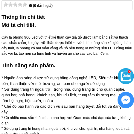
/5 (0 đánh giá)
Thông tin chi tiết
Mô tả chi tiết.
Cây lá phong 900 Led với thiết kế thân cây giả gỗ được làm bằng sắt và thạch
cao, chắc chằn, ko gảy , vỡ, thân dược thiết kế với hình dáng sần xùi giống thân
cây thật, lá phong có hai màu vàng và đỏ bên trong là những đèn LED cùng màu
sắc với lá, tạo nên sự lung linh và huyền ảo cho cây vào ban đêm,
Tính năng sản phẩm.
* Nguồn ánh sáng được sử dụng bằng công nghệ L
ED
, Siêu tiết kiệm, siêu
bền, thân thiện với môi trường, an toàn cho người sử dụng.
* Sử dụng trang trí ngoài trời, trong nhà, dùng trang trí cho quán caphê,
quán bar, nhà hàng, khách sạn, khu du lịch, trung tâm thương mại, trung
tâm hội nghị, tiệc cưới, nhà ở...
* Chế độ bảo hành và các dịch vụ sau bán hàng tuyệt đối tốt và đáng tin
cậy,
* C
ó nhiều màu sắc khác nhau phù hợp với Gram màu chủ đạo của từng không
gian
* Sử dụng trang trí trong nha, ngoài trời, khu vui chơi giải trí, nhà hàng, quán cà