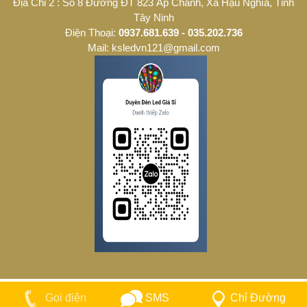
Địa Chỉ 2 : Số 8 Đường ĐT 823 Ấp Chánh, Xã Hậu Nghĩa, Tỉnh
Tây Ninh
Điện Thoại:
0937.681.639 - 035.202.736
Mail: ksledvn121@gmail.com
SMS
Chỉ Đường
Gọi điện