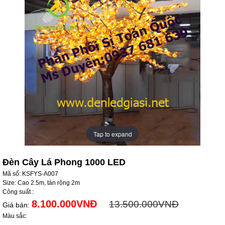
Tap to expand
Tap to expand
Đèn Cây Lá Phong 1000 LED
Mã số: KSFYS-A007
Size: Cao 2.5m, tán rộng 2m
Công suất :
8.100.000VNĐ
13.500.000VNĐ
Giá bán:
Màu sắc: