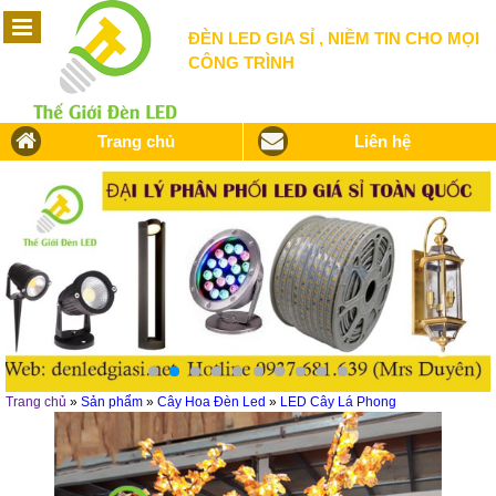
ĐÈN LED GIA SỈ , NIỀM TIN CHO MỌI
CÔNG TRÌNH
Trang chủ
Liên hệ
Trang chủ
»
Sản phẩm
»
Cây Hoa Đèn Led
»
LED Cây Lá Phong