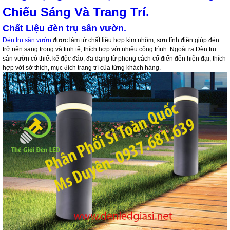
Chiếu Sáng Và Trang Trí.
Chất Liệu đèn trụ sân vườn.
Đèn trụ sân vườn
được làm từ chất liệu hợp kim nhôm, sơn tĩnh điện giúp đèn
trở nên sang trọng và tinh tế, thích hợp với nhiều công trình. Ngoài ra Đèn trụ
sân vườn có thiết kế độc đáo, đa dạng từ phong cách cổ điển đến hiện đại, thích
hợp với sở thích, mục đích trang trí của từng khách hàng.