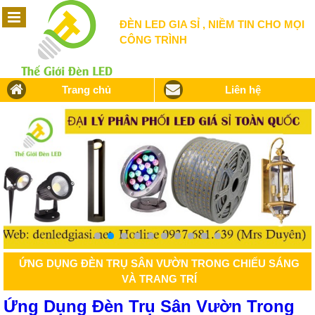
ĐÈN LED GIA SỈ , NIỀM TIN CHO MỌI
CÔNG TRÌNH
Trang chủ
Liên hệ
ỨNG DỤNG ĐÈN TRỤ SÂN VƯỜN TRONG CHIẾU SÁNG
VÀ TRANG TRÍ
Ứng Dụng Đèn Trụ Sân Vườn Trong