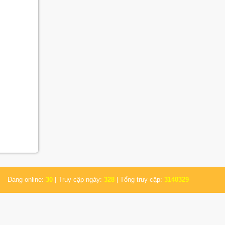
Đang online:
30
| Truy cập ngày:
328
| Tổng truy cập:
3140329