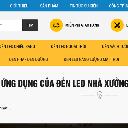
GIỚI THIỆU
SẢN PHẨM
TIN TỨC SỰ KIỆN
CÔNG TRÌ
MIỄN PHÍ GIAO HÀNG
ĐÈN LED CHIẾU SÁNG
ĐÈN LED NGOÀI TRỜI
ĐÈN VÁCH TƯỜ
ĐÈN PHA - ĐÈN ĐƯỜNG
ĐÈN LED NĂNG LƯỢNG MẶT TRỜI
ỨNG DỤNG CỦA ĐẺN LED NHÀ XƯỞNG
hật...