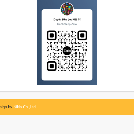
esign by
NiNa Co.,Ltd