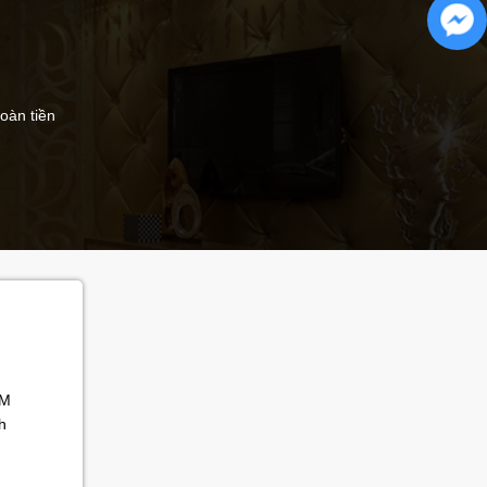
hoàn tiền
Ú
CM
h