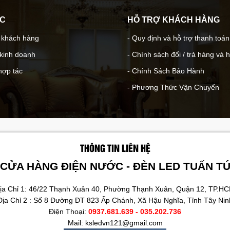
ÁC
HỖ TRỢ KHÁCH HÀNG
- khách hàng
- Quy định và hỗ trợ thanh toán
 kinh doanh
- Chính sách đổi / trả hàng và 
hợp tác
- Chính Sách Bảo Hành
- Phương Thức Vận Chuyển
THÔNG TIN LIÊN HỆ
CỬA HÀNG ĐIỆN NƯỚC - ĐÈN LED TUẤN T
ịa Chỉ 1: 46/22 Thạnh Xuân 40, Phường Thạnh Xuân, Quận 12, TP.H
Địa Chỉ 2 : Số 8 Đường ĐT 823 Ấp Chánh, Xã Hậu Nghĩa, Tỉnh Tây Nin
Điện Thoại:
0937.681.639 - 035.202.736
Mail: ksledvn121@gmail.com