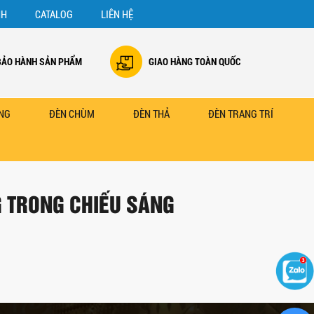
NH
CATALOG
LIÊN HỆ
BẢO HÀNH SẢN PHẨM
GIAO HÀNG TOÀN QUỐC
NG
ĐÈN CHÙM
ĐÈN THẢ
ĐÈN TRANG TRÍ
 TRONG CHIẾU SÁNG