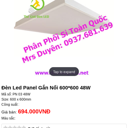
Tap to expand
Tap to expand
Đèn Led Panel Gắn Nổi 600*600 48W
Mã số: PN 03 48W
Size: 600 x 600mm
Công suất :
694.000VNĐ
Giá bán:
Màu sắc: