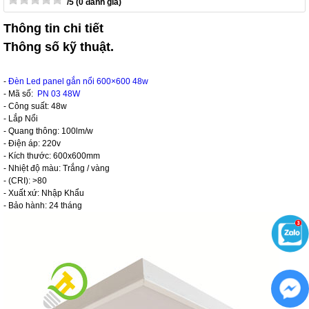
/5 (0 đánh giá)
Thông tin chi tiết
Thông số kỹ thuật.
-
Đèn Led panel gắn nổi 600×600 48w
- Mã số:
PN 03 48W
- Công suất: 48w
- Lắp Nổi
- Quang thông: 100lm/w
- Điện áp: 220v
- Kích thước: 600x600mm
- Nhiệt độ màu: Trắng / vàng
- (CRI): >80
- Xuất xứ: Nhập Khẩu
- Bảo hành: 24 tháng