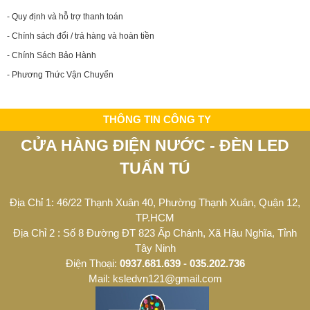
- Quy định và hỗ trợ thanh toán
- Chính sách đổi / trả hàng và hoàn tiền
- Chính Sách Bảo Hành
- Phương Thức Vận Chuyển
THÔNG TIN CÔNG TY
CỬA HÀNG ĐIỆN NƯỚC - ĐÈN LED
TUẤN TÚ
Địa Chỉ 1: 46/22 Thạnh Xuân 40, Phường Thạnh Xuân, Quận 12,
TP.HCM
Địa Chỉ 2 : Số 8 Đường ĐT 823 Ấp Chánh, Xã Hậu Nghĩa, Tỉnh
Tây Ninh
Điện Thoại:
0937.681.639 - 035.202.736
Mail: ksledvn121@gmail.com