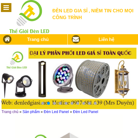
ĐÈN LED GIA SỈ , NIỀM TIN CHO MỌI
CÔNG TRÌNH
Trang chủ
Liên hệ
Trang chủ
»
Sản phẩm
»
Đèn Led Panel
»
Đèn Led Panel