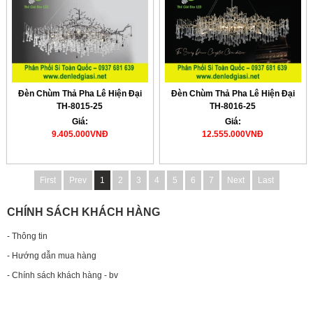
Đèn Chùm Thả Pha Lê Hiện Đại
Đèn Chùm Thả Pha Lê Hiện Đại
TH-8015-25
TH-8016-25
Giá:
Giá:
9.405.000VNĐ
12.555.000VNĐ
First
Prev
1
2
3
4
5
6
7
Next
Last
CHÍNH SÁCH KHÁCH HÀNG
- Thông tin
- Hướng dẫn mua hàng
- Chính sách khách hàng - bv