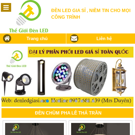
ĐÈN LED GIA SỈ , NIỀM TIN CHO MỌI
CÔNG TRÌNH
Trang chủ
Liên hệ
ĐÈN CHÙM PHA LÊ THẢ TRẦN