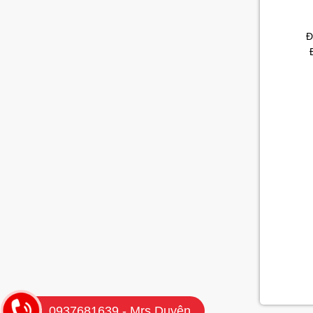
Đ
0937681639 - Mrs Duyên