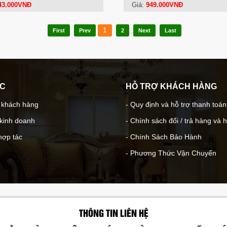
43.000VNĐ
Giá:
949.000VNĐ
1
First
Prev
2
Next
Last
ÁC
HỖ TRỢ KHÁCH HÀNG
- khách hàng
- Quy định và hỗ trợ thanh toán
 kinh doanh
- Chính sách đổi / trả hàng và 
hợp tác
- Chính Sách Bảo Hành
- Phương Thức Vận Chuyển
THÔNG TIN LIÊN HỆ