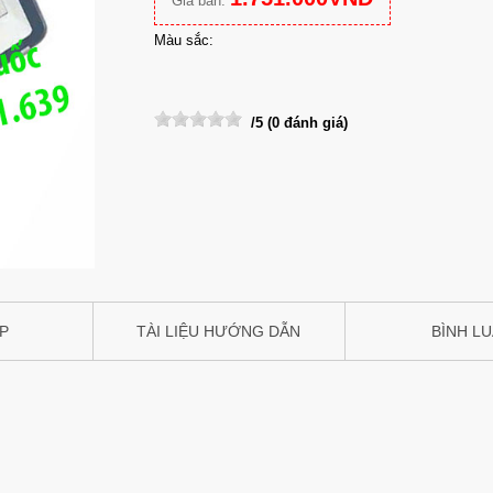
Giá bán:
Màu sắc:
/5 (0 đánh giá)
IP
TÀI LIỆU HƯỚNG DẪN
BÌNH L