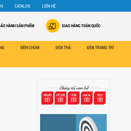
NH
CATALOG
LIÊN HỆ
BẢO HÀNH SẢN PHẨM
GIAO HÀNG TOÀN QUỐC
NG
ĐÈN CHÙM
ĐÈN THẢ
ĐÈN TRANG TRÍ