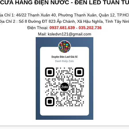
CỬA HÀNG ĐIỆN NƯỚC - ĐÈN LED TUẤN T
ịa Chỉ 1: 46/22 Thạnh Xuân 40, Phường Thạnh Xuân, Quận 12, TP.H
Địa Chỉ 2 : Số 8 Đường ĐT 823 Ấp Chánh, Xã Hậu Nghĩa, Tỉnh Tây Nin
Điện Thoại:
0937.681.639 - 035.202.736
Mail: ksledvn121@gmail.com