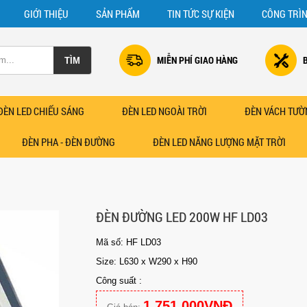
GIỚI THIỆU
SẢN PHẨM
TIN TỨC SỰ KIỆN
CÔNG TRÌ
MIỄN PHÍ GIAO HÀNG
ĐÈN LED CHIẾU SÁNG
ĐÈN LED NGOÀI TRỜI
ĐÈN VÁCH TƯỜ
ĐÈN PHA - ĐÈN ĐƯỜNG
ĐÈN LED NĂNG LƯỢNG MẶT TRỜI
ĐÈN ĐƯỜNG LED 200W HF LD03
Mã số: HF LD03
Size: L630 x W290 x H90
Công suất :
1.751.000VNĐ