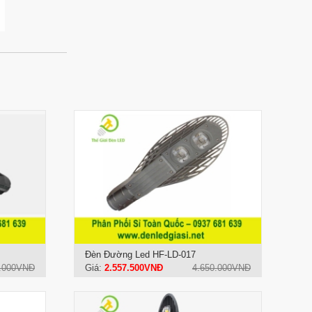
Đèn Đường Led HF-LD-017
0.000VNĐ
Giá:
2.557.500VNĐ
4.650.000VNĐ