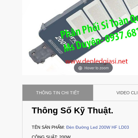
Hover to zoom
THÔNG TIN CHI TIẾT
VIDEO CL
Thông Số Kỹ Thuật.
TÊN SẢN PHẨM:
Đèn Đường Led 200W HF LD03
CÔNG SUẤT: 200W