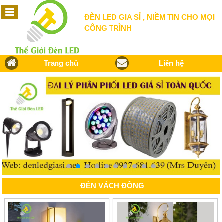
ĐÈN LED GIA SỈ , NIỀM TIN CHO MỌI
CÔNG TRÌNH
Trang chủ
Liên hệ
ĐÈN VÁCH ĐỒNG