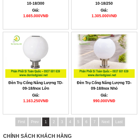
10-18/300
10-18/250
Giá:
Giá:
1.665.000VNĐ
1.305.000VNĐ
Đèn Trụ Cổng Năng Lượng TD-
Đèn Trụ Cổng Năng Lượng TD-
09-18/Inox Lớn
09-18/Inox Nhỏ
Giá:
Giá:
1.163.250VNĐ
990.000VNĐ
First
Prev
1
2
3
4
5
6
7
Next
Last
CHÍNH SÁCH KHÁCH HÀNG