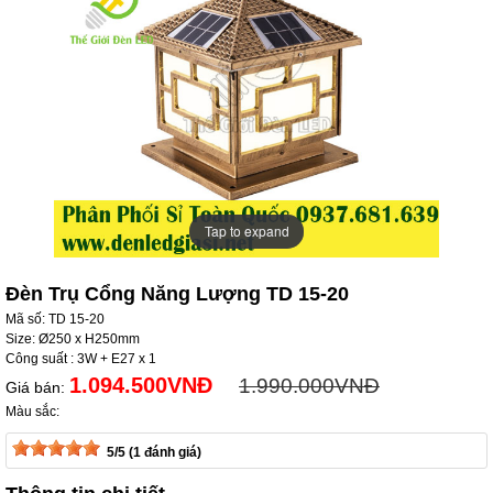
Tap to expand
Tap to expand
Đèn Trụ Cổng Năng Lượng TD 15-20
Mã số: TD 15-20
Size: Ø250 x H250mm
Công suất : 3W + E27 x 1
1.094.500VNĐ
1.990.000VNĐ
Giá bán:
Màu sắc:
5/5 (1 đánh giá)