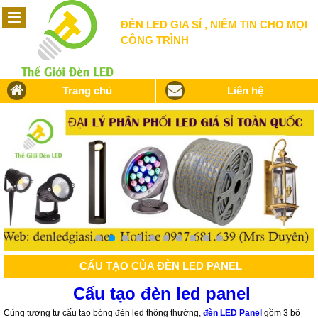
ĐÈN LED GIA SỈ , NIỀM TIN CHO MỌI
CÔNG TRÌNH
Trang chủ
Liên hệ
CẤU TẠO CỦA ĐÈN LED PANEL
Cấu tạo đèn led panel
Cũng tương tự cấu tạo bóng đèn led thông thường,
đèn LED Panel
gồm 3 bộ