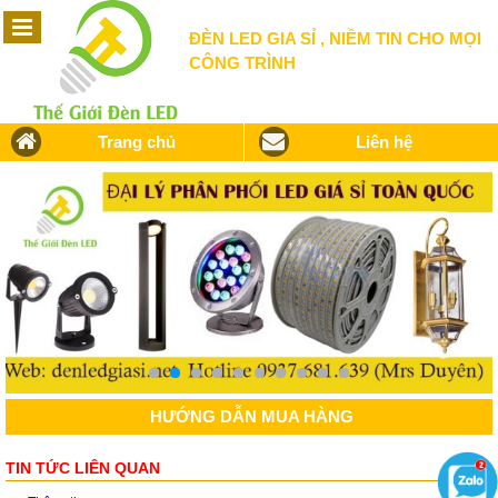
ĐÈN LED GIA SỈ , NIỀM TIN CHO MỌI
CÔNG TRÌNH
Trang chủ
Liên hệ
HƯỚNG DẪN MUA HÀNG
TIN TỨC LIÊN QUAN