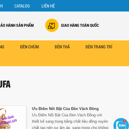
NH
CATALOG
LIÊN HỆ
BẢO HÀNH SẢN PHẨM
GIAO HÀNG TOÀN QUỐC
NG
ĐÈN CHÙM
ĐÈN THẢ
ĐÈN TRANG TRÍ
UFA
Ưu Điểm Nổi Bật Của Đèn Vách Đồng
Ưu Điểm Nổi Bật Của Đèn Vách Đồng với
thiết kế sang trọng bằng chất liệu đồng nuyên
chất tạo nên sự ấm áp, sang trọng cho không