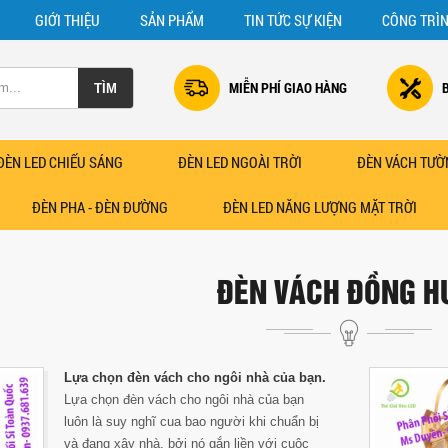
GIỚI THIỆU
SẢN PHẨM
TIN TỨC SỰ KIỆN
CÔNG TRÌ
MIỄN PHÍ GIAO HÀNG
ĐÈN LED CHIẾU SÁNG
ĐÈN LED NGOÀI TRỜI
ĐÈN VÁCH TƯỜ
ĐÈN PHA - ĐÈN ĐƯỜNG
ĐÈN LED NĂNG LƯỢNG MẶT TRỜI
ĐÈN VÁCH ĐỒNG H
Lựa chọn đèn vách cho ngôi nhà của bạn.
Lựa chọn đèn vách cho ngôi nhà của bạn
luôn là suy nghĩ cua bao người khi chuẩn bị
và đang xây nhà, bởi nó gắn liền với cuộc