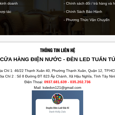
 kinh doanh
- Chính sách đổi / trả hàng và 
hợp tác
- Chính Sách Bảo Hành
- Phương Thức Vận Chuyển
THÔNG TIN LIÊN HỆ
CỬA HÀNG ĐIỆN NƯỚC - ĐÈN LED TUẤN T
ịa Chỉ 1: 46/22 Thạnh Xuân 40, Phường Thạnh Xuân, Quận 12, TP.H
Địa Chỉ 2 : Số 8 Đường ĐT 823 Ấp Chánh, Xã Hậu Nghĩa, Tỉnh Tây Nin
Điện Thoại:
0937.681.639 - 035.202.736
Mail: ksledvn121@gmail.com