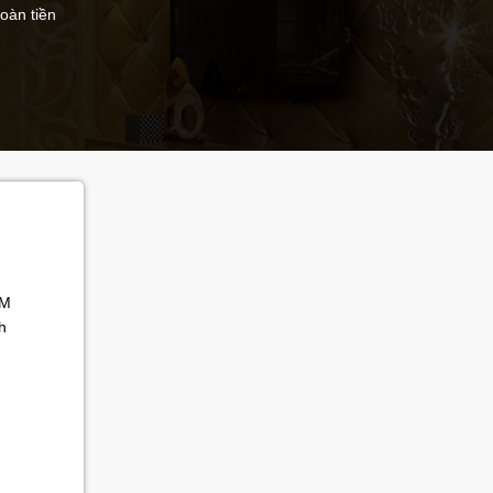
hoàn tiền
Ú
CM
h