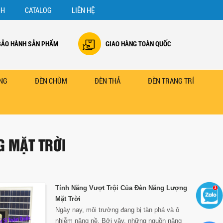
NH
CATALOG
LIÊN HỆ
BẢO HÀNH SẢN PHẨM
GIAO HÀNG TOÀN QUỐC
NG
ĐÈN CHÙM
ĐÈN THẢ
ĐÈN TRANG TRÍ
G MẶT TRỜI
Tính Năng Vượt Trội Của Đèn Năng Lượng
Mặt Trời
Ngày nay, môi trường đang bị tàn phá và ô
nhiễm nặng nề. Bởi vậy, những nguồn năng