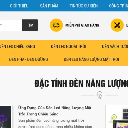
GIỚI THIỆU
SẢN PHẨM
TIN TỨC SỰ KIỆN
CÔNG TRÌ
MIỄN PHÍ GIAO HÀNG
ĐÈN LED CHIẾU SÁNG
ĐÈN LED NGOÀI TRỜI
ĐÈN VÁCH TƯỜ
ĐÈN PHA - ĐÈN ĐƯỜNG
ĐÈN LED NĂNG LƯỢNG MẶT TRỜI
ĐẶC TÍNH ĐÈN NĂNG LƯỢN
Ứng Dụng Của Đèn Led Năng Lượng Mặt
Trời Trong Chiếu Sáng
Sản phẩm đèn Led năng lượng mặt trời
được ứng dụng dùng trong nhiều không gian