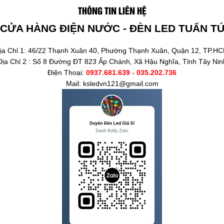
THÔNG TIN LIÊN HỆ
CỬA HÀNG ĐIỆN NƯỚC - ĐÈN LED TUẤN T
ịa Chỉ 1: 46/22 Thạnh Xuân 40, Phường Thạnh Xuân, Quận 12, TP.H
Địa Chỉ 2 : Số 8 Đường ĐT 823 Ấp Chánh, Xã Hậu Nghĩa, Tỉnh Tây Nin
Điện Thoại:
0937.681.639 - 035.202.736
Mail: ksledvn121@gmail.com