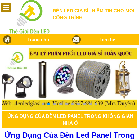
ĐÈN LED GIA SỈ , NIỀM TIN CHO MỌI
CÔNG TRÌNH
Trang chủ
Liên hệ
ỨNG DỤNG CỦA ĐÈN LED PANEL TRONG KHÔNG GIAN
NHÀ Ở
Ứng Dụng Của Đèn Led Panel Trong