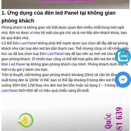
1. Ứng dụng của đèn led Panel tại không gian
phòng khách
Phòng khách là không gian nội thất được quan tâm nhiều nhất trong một ngôi
nhà. Bởi nó được ví như bộ mặt của gia chủ và là nơi tiếp đón khách khứa, bạn
bè qua thăm nhà.
Có thể
Đèn Led Panel
không phải thế mạnh được lựa chọn để lắp đặt tại phòng
khách như các loại đèn led âm trần thạch cao. Thế nhưng cũng có rất nhiều kiến
trúc sư đã lựa chọn loại
Đèn Led Panel
này để tạo nên sự mới mẻ cho không
gian phòng khách. Dĩ nhiên bạn cũng có thể kết hợp giữa đèn led âm trần và
Đèn Led Panel
tại không gian phòng khách của mình. Phòng khách dưới đây là
một ví dụ gợi ý dành cho bạn.
Trên lý thuyết, một không gian phòng khách khoảng 20m2 sẽ cần tới tổng công
suất bóng đèn là 100W. Vì thế, bạn có thể lắp khoảng 8 bóng đèn led Panel
vuông 300×300 12W thay cho đèn led âm trần hoặc sử dụng 2 – 3 bóng
Đèn
Led Panel
600×600 để có hiệu quả chiếu sáng tốt nhất.