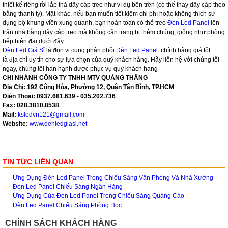
thiết kế riêng rồi lắp thả dây cáp treo như ví dụ bên trên (có thể thay dây cáp theo
bằng thanh ty). Mặt khác, nếu bạn muốn tiết kiệm chi phí hoặc không thích sử
dụng bộ khung viền xung quanh, bạn hoàn toàn có thể treo
Đèn Led Panel
lên
trần nhà bằng dây cáp treo mà không cần trang bị thêm chúng, giống như phòng
bếp hiện đại dưới đây.
Đèn Led Giá Sỉ
là đon vị cung phân phối
Đèn Led Panel
chính hãng giá tốt
là địa chỉ uy tín cho sự lựa chọn của quý khách hàng. Hãy liên hệ với chúng tôi
ngay, chúng tôi han hạnh dược phục vụ quý khách hang
CHI NHÁNH CÔNG TY TNHH MTV QUẢNG THĂNG
Địa Chỉ: 192 Cộng Hòa, Phường 12, Quận Tân Bình, TP.HCM
Điện Thoại: 0937.681.639 - 035.202.736
Fax: 028.3810.8538
Mail:
ksledvn121@gmail.com
Website:
www.denledgiasi.net
TIN TỨC LIÊN QUAN
Ứng Dụng Đèn Led Panel Trong Chiếu Sáng Văn Phòng Và Nhà Xưởng
Đèn Led Panel Chiếu Sáng Ngân Hàng
Ứng Dụng Của Đèn Led Panel Trong Chiếu Sáng Quảng Cáo
Đèn Led Panel Chiếu Sáng Phòng Học
CHÍNH SÁCH KHÁCH HÀNG