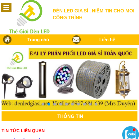
ĐÈN LED GIA SỈ , NIỀM TIN CHO MỌI
CÔNG TRÌNH
Trang chủ
Liên hệ
THÔNG TIN
TIN TỨC LIÊN QUAN