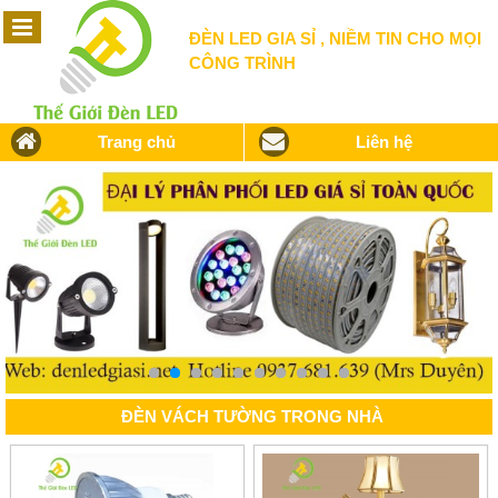
ĐÈN LED GIA SỈ , NIỀM TIN CHO MỌI
CÔNG TRÌNH
Trang chủ
Liên hệ
ĐÈN VÁCH TƯỜNG TRONG NHÀ