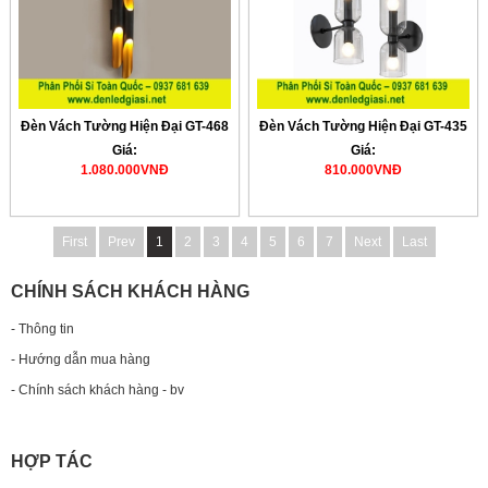
Đèn Vách Tường Hiện Đại GT-468
Đèn Vách Tường Hiện Đại GT-435
Giá:
Giá:
1.080.000VNĐ
810.000VNĐ
First
Prev
1
2
3
4
5
6
7
Next
Last
CHÍNH SÁCH KHÁCH HÀNG
- Thông tin
- Hướng dẫn mua hàng
- Chính sách khách hàng - bv
HỢP TÁC