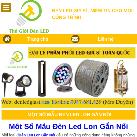
ĐÈN LED GIA SỈ , NIỀM TIN CHO MỌI
CÔNG TRÌNH
Trang chủ
Liên hệ
MỘT SỐ MẪU ĐÈN LED LON GẮN NỔI
Một Số Mẫu Đèn Led Lon Gắn Nổi
Mỗi loại đ
đều có những công dụng riêng không những
Đèn Led Lon Gắn Nổi