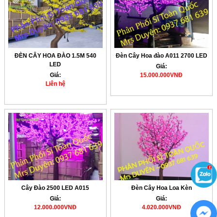
ĐÈN CÂY HOA ĐÀO 1.5M 540
Đèn Cây Hoa đào A011 2700 LED
LED
Giá:
Giá:
15.000.000VNĐ
Liên hệ
Cây Đào 2500 LED A015
Đèn Cây Hoa Loa Kèn
Giá:
Giá:
12.000.000VNĐ
4.020.000VNĐ