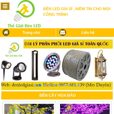
ĐÈN LED GIA SỈ , NIỀM TIN CHO MỌI
CÔNG TRÌNH
Trang chủ
Liên hệ
ĐÈN CÂY HOA ĐÀO