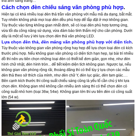
thả ánh sáng trắng…
Cách chọn đèn chiếu sáng văn phòng phù hợp
.
Hiện tại có khá nhiều loại đèn thả trần văn phòng với mẫu mã đa dạng, bắt mắt.
Tuy nhiên không phải mọi loại đèn đều phù hợp để lắp đặt ở mọi không gian.
Tùy thuộc vào từng không gian nhất định, sẽ có loại đèn phù hợp tương ứng,
vừa tối đa công năng sử dụng, vừa đảm bảo tính thẩm mỹ cho căn phòng. Dưới
đây là một số lưu ý khi lựa chọn đèn thả văn phòng LED.
Lựa chọn đèn thả, đèn máng văn phòng phù hợp với diện tích
.
Tùy thuộc vào không gian văn phòng rộng hay hẹp để lựa chọn loại đèn có kích
thước phù hợp. Nếu không gian văn phòng có diện tích hạn hẹp, lại bài trí nhiều
đồ thì nên ưu tiên chọn những loại đèn có thiết kế đơn giản, gọn nhẹ, như đèn
hình chữ nhật, đèn hình tròn... để tiết kiệm diện tích không gian. Ngược lại, nếu
không gian văn phòng rộng rãi, thoáng đãng thì có thể tùy ý lựa chọn các mẫu
đèn thả theo sở thích của mình, như đèn chữ Y, đèn lục giác, đèn tam giác….
Bên cạnh kích thước thì công suất chiếu sáng cũng là yếu tố cần chú ý khi lựa
chọn đèn. Không gian nhỏ không cần nhiều ánh sáng thì có thể chọn đèn có
công suất nhỏ hơn (loại 36w, 54w). Không gian lớn thì ưu tiên đèn có công suất
lớn (54 w).