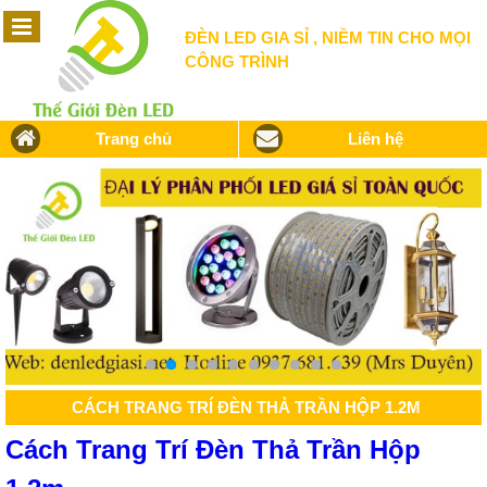
ĐÈN LED GIA SỈ , NIỀM TIN CHO MỌI
CÔNG TRÌNH
Trang chủ
Liên hệ
CÁCH TRANG TRÍ ĐÈN THẢ TRẦN HỘP 1.2M
Cách Trang Trí Đèn Thả Trần Hộp