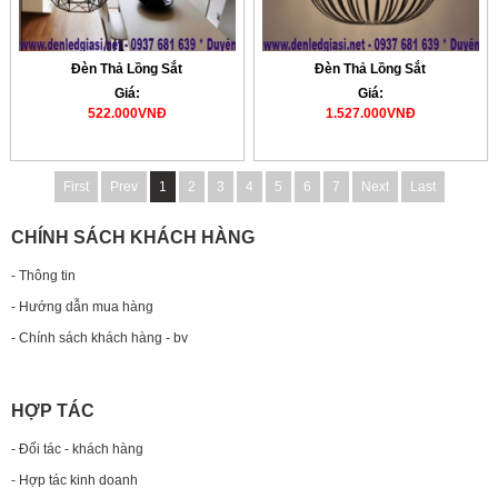
Đèn Thả Lồng Sắt
Đèn Thả Lồng Sắt
Giá:
Giá:
522.000VNĐ
1.527.000VNĐ
First
Prev
1
2
3
4
5
6
7
Next
Last
CHÍNH SÁCH KHÁCH HÀNG
- Thông tin
- Hướng dẫn mua hàng
- Chính sách khách hàng - bv
HỢP TÁC
- Đối tác - khách hàng
- Hợp tác kinh doanh