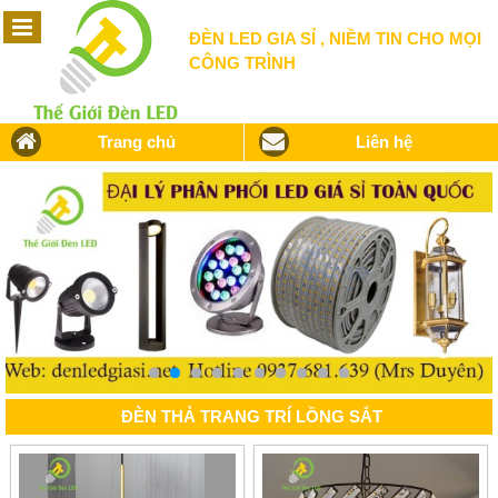
ĐÈN LED GIA SỈ , NIỀM TIN CHO MỌI
CÔNG TRÌNH
Trang chủ
Liên hệ
ĐÈN THẢ TRANG TRÍ LỒNG SẮT