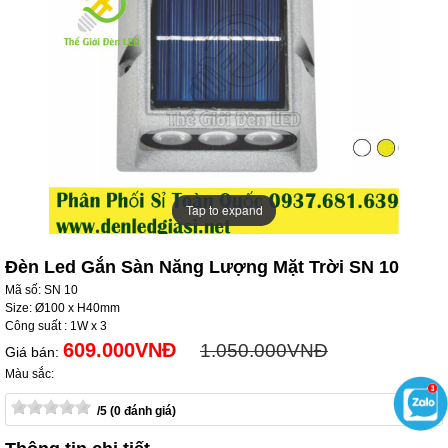
Tap to expand
Tap to expand
Đèn Led Gắn Sàn Năng Lượng Mặt Trời SN 10
Mã số: SN 10
Size: Ø100 x H40mm
Công suất : 1W x 3
609.000VNĐ
1.050.000VNĐ
Giá bán:
Màu sắc:
/5 (0 đánh giá)