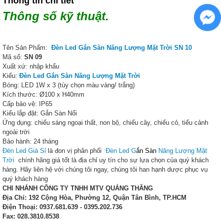
Thông tin chi tiết
Thông số kỹ thuật.
Tên Sản Phẩm:
Đèn Led Gắn Sàn Năng Lượng Mặt Trời SN 10
Mã số:
SN 09
Xuất xứ: nhập khẩu
Kiểu:
Đèn Led Gắn Sàn Năng Lượng Mặt Trời
Bóng: LED 1W x 3 (tùy chọn màu vàng/ trắng)
Kích thước: Ø100 x H40mm
Cấp bảo vệ: IP65
Kiểu lắp đặt: Gắn Sàn Nổi
Ứng dụng: chiếu sáng ngoại thất, non bộ, chiếu cây, chiếu cỏ, tiểu cảnh
ngoài trời
Bảo hành: 24 tháng
Đèn Led Giá Sỉ
là đon vị phân phối
Đèn Led G
ắn Sàn
Năng Lượng Mặt
Trờ
i
chính hãng giá tốt là địa chỉ uy tín cho sự lựa chọn của quý khách
hàng. Hãy liên hệ với chúng tôi ngay, chúng tôi han hạnh dược phục vụ
quý khách hàng
CHI NHÁNH CÔNG TY TNHH MTV QUẢNG THĂNG
Địa Chỉ: 192 Cộng Hòa, Phường 12, Quận Tân Bình, TP.HCM
Điện Thoại: 0937.681.639 - 0395.202.736
Fax: 028.3810.8538