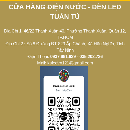
CỬA HÀNG ĐIỆN NƯỚC - ĐÈN LED
TUẤN TÚ
Địa Chỉ 1: 46/22 Thạnh Xuân 40, Phường Thạnh Xuân, Quận 12,
TP.HCM
Địa Chỉ 2 : Số 8 Đường ĐT 823 Ấp Chánh, Xã Hậu Nghĩa, Tỉnh
Tây Ninh
Điện Thoại:
0937.681.639 - 035.202.736
Mail: ksledvn121@gmail.com