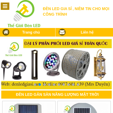
ĐÈN LED GIA SỈ , NIỀM TIN CHO MỌI
CÔNG TRÌNH
Trang chủ
Liên hệ
ĐÈN LED GẮN SÀN NĂNG LƯỢNG MẶT TRỜI