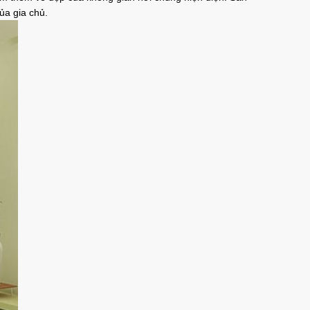
ủa gia chủ.