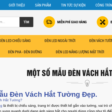
GIỚI THIỆU
SẢN PHẨM
TIN TỨC SỰ KIỆN
CÔNG TRÌ
MIỄN PHÍ GIAO HÀNG
ĐÈN LED CHIẾU SÁNG
ĐÈN LED NGOÀI TRỜI
ĐÈN VÁCH TƯỜ
ĐÈN PHA - ĐÈN ĐƯỜNG
ĐÈN LED NĂNG LƯỢNG MẶT TRỜI
MỘT SỐ MẪU ĐÈN VÁCH HẮT
ẫu Đèn Vách Hắt Tường Đẹp.
h Hắt Tường?
ng
là thiết bị chiếu sáng, trang trí được thiết kế gắn vào tường, vai tr
n xung quanh dưới dạng ánh sáng hắt cho người dùng cũng như tô điể