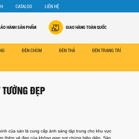
NH
CATALOG
LIÊN HỆ
BẢO HÀNH SẢN PHẨM
GIAO HÀNG TOÀN QUỐC
NG
ĐÈN CHÙM
ĐÈN THẢ
ĐÈN TRANG TRÍ
 TƯỜNG ĐẸP
ò chính của sản là cung cấp ánh sáng tập trung cho khu vực
m thêm vẻ đẹp của không gian nơi chúng hiện diện. Sản