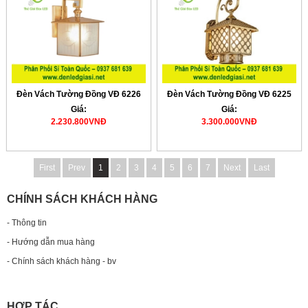
Đèn Vách Tường Đồng VĐ 6226
Đèn Vách Tường Đồng VĐ 6225
Giá:
Giá:
2.230.800VNĐ
3.300.000VNĐ
First
Prev
1
2
3
4
5
6
7
Next
Last
CHÍNH SÁCH KHÁCH HÀNG
- Thông tin
- Hướng dẫn mua hàng
- Chính sách khách hàng - bv
HỢP TÁC