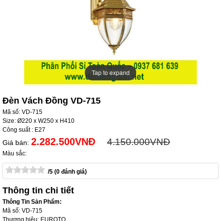
Tap to expand
Tap to expand
Đèn Vách Đồng VD-715
Mã số: VD-715
Size: Ø220 x W250 x H410
Công suất : E27
2.282.500VNĐ
4.150.000VNĐ
Giá bán:
Màu sắc:
/5 (0 đánh giá)
Thông tin chi tiết
Thông Tin Sản Phẩm:
Mã số: VD-715
Thương hiệu: EUROTO