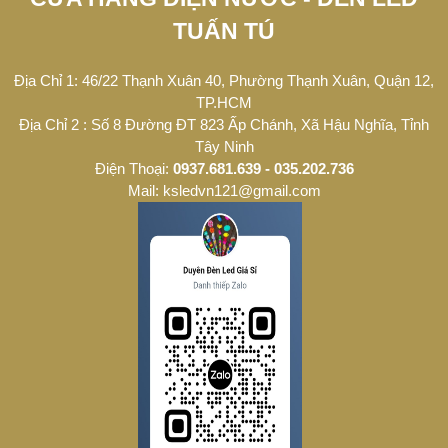
TUẤN TÚ
Địa Chỉ 1: 46/22 Thạnh Xuân 40, Phường Thạnh Xuân, Quận 12,
TP.HCM
Địa Chỉ 2 : Số 8 Đường ĐT 823 Ấp Chánh, Xã Hậu Nghĩa, Tỉnh
Tây Ninh
Điện Thoại:
0937.681.639 - 035.202.736
Mail: ksledvn121@gmail.com