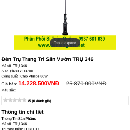
Tap to expand
Tap to expand
Đèn Trụ Trang Trí Sân Vườn TRỤ 346
Mã số: TRỤ 346
Size: Ø480 x H3700
Công suất : Chip Philips 80W
14.228.500VNĐ
25.870.000VNĐ
Giá bán:
Màu sắc:
/5 (0 đánh giá)
Thông tin chi tiết
Thông Tin Sản Phẩm:
Mã số: TRỤ 346
Thương hiệu: EUROTO