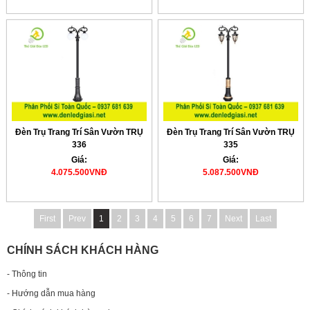
Đèn Trụ Trang Trí Sân Vườn TRỤ
Đèn Trụ Trang Trí Sân Vườn TRỤ
336
335
Giá:
Giá:
4.075.500VNĐ
5.087.500VNĐ
First
Prev
1
2
3
4
5
6
7
Next
Last
CHÍNH SÁCH KHÁCH HÀNG
- Thông tin
- Hướng dẫn mua hàng