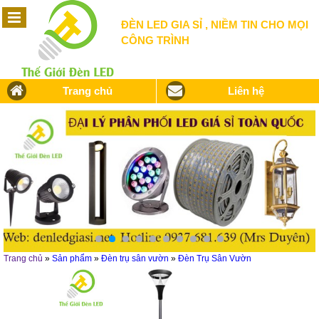
ĐÈN LED GIA SỈ , NIỀM TIN CHO MỌI
CÔNG TRÌNH
Trang chủ
Liên hệ
Trang chủ
»
Sản phẩm
»
Đèn trụ sân vườn
»
Đèn Trụ Sân Vườn