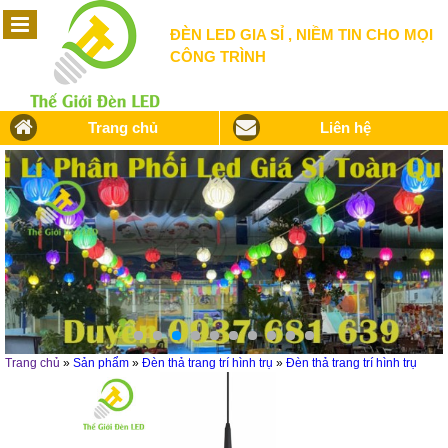
ĐÈN LED GIA SỈ , NIỀM TIN CHO MỌI
CÔNG TRÌNH
Trang chủ
Liên hệ
Trang chủ
»
Sản phẩm
»
Đèn thả trang trí hình trụ
»
Đèn thả trang trí hình trụ