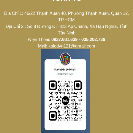
Địa Chỉ 1: 46/22 Thạnh Xuân 40, Phường Thạnh Xuân, Quận 12,
TP.HCM
Địa Chỉ 2 : Số 8 Đường ĐT 823 Ấp Chánh, Xã Hậu Nghĩa, Tỉnh
Tây Ninh
Điện Thoại:
0937.681.639 - 035.202.736
Mail: ksledvn121@gmail.com