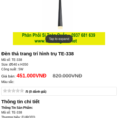
Tap to expand
Tap to expand
Đèn thả trang trí hình trụ TE-338
Mã số: TE-338
Size: Ø540 x H350
Công suất : 5W
451.000VNĐ
820.000VNĐ
Giá bán:
Màu sắc:
/5 (0 đánh giá)
Thông tin chi tiết
Thông Tin Sản Phẩm:
Mã số: TE-338
Thương hiệu: EUROTO