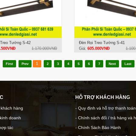
 Treo Tường S-42
Đèn Rọi Treo Tường S-41
.500VNĐ
1.170.000VNĐ
Giá:
605.000VNĐ
1.10
1
First
Prev
2
3
4
5
6
7
Next
Last
ÁC
HỖ TRỢ KHÁCH HÀNG
- khách hàng
- Quy định và hỗ trợ thanh toán
 kinh doanh
- Chính sách đổi / trả hàng và 
hợp tác
- Chính Sách Bảo Hành