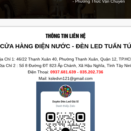
- Phương Thức Vận Chuyển
THÔNG TIN LIÊN HỆ
CỬA HÀNG ĐIỆN NƯỚC - ĐÈN LED TUẤN T
ịa Chỉ 1: 46/22 Thạnh Xuân 40, Phường Thạnh Xuân, Quận 12, TP.H
Địa Chỉ 2 : Số 8 Đường ĐT 823 Ấp Chánh, Xã Hậu Nghĩa, Tỉnh Tây Nin
Điện Thoại:
0937.681.639 - 035.202.736
Mail: ksledvn121@gmail.com