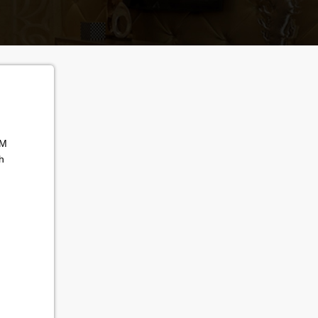
Ú
CM
h