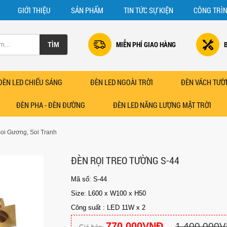
GIỚI THIỆU
SẢN PHẨM
TIN TỨC SỰ KIỆN
CÔNG TRÌ
MIỄN PHÍ GIAO HÀNG
ĐÈN LED CHIẾU SÁNG
ĐÈN LED NGOÀI TRỜI
ĐÈN VÁCH TƯỜ
ĐÈN PHA - ĐÈN ĐƯỜNG
ĐÈN LED NĂNG LƯỢNG MẶT TRỜI
oi Gương, Soi Tranh
ĐÈN RỌI TREO TƯỜNG S-44
Mã số: S-44
Size: L600 x W100 x H50
Công suất : LED 11W x 2
770.000VNĐ
1.400.000