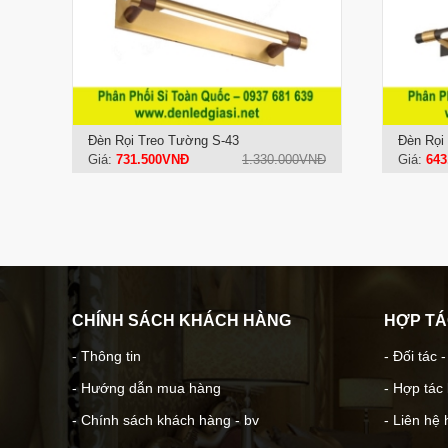
Đèn Rọi Treo Tường S-43
Đèn Rọi
Giá:
731.500VNĐ
1.330.000VNĐ
Giá:
643
CHÍNH SÁCH KHÁCH HÀNG
HỢP T
- Thông tin
- Đối tác 
- Hướng dẫn mua hàng
- Hợp tác
- Chính sách khách hàng - bv
- Liên hệ 