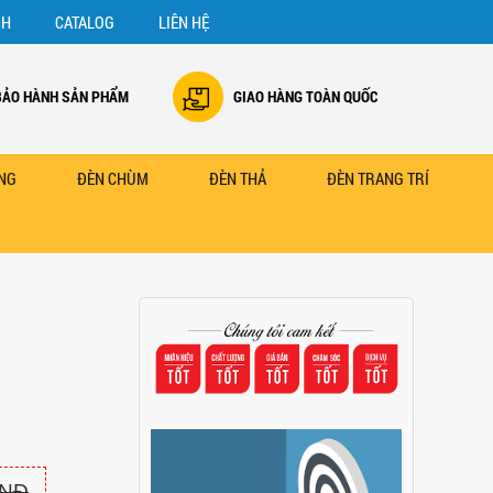
NH
CATALOG
LIÊN HỆ
BẢO HÀNH SẢN PHẨM
GIAO HÀNG TOÀN QUỐC
NG
ĐÈN CHÙM
ĐÈN THẢ
ĐÈN TRANG TRÍ
VNĐ