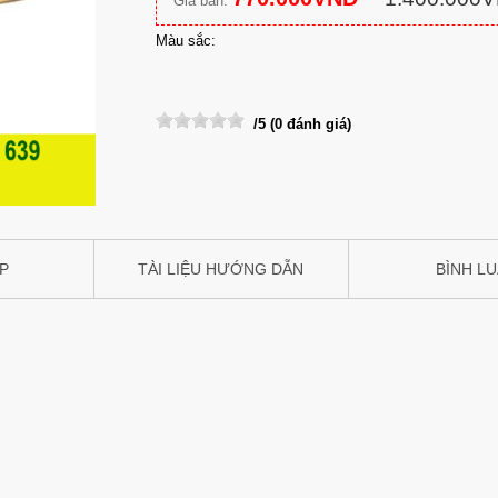
Giá bán:
Màu sắc:
/5 (0 đánh giá)
IP
TÀI LIỆU HƯỚNG DẪN
BÌNH L