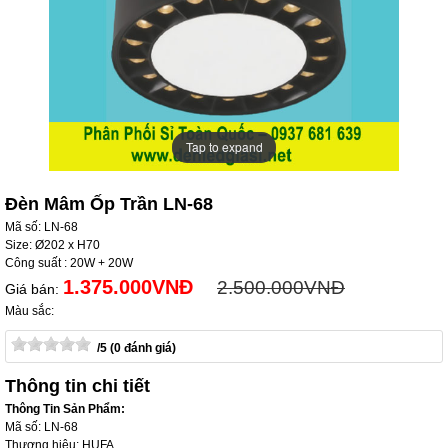
Tap to expand
Tap to expand
Đèn Mâm Ốp Trần LN-68
Mã số: LN-68
Size: Ø202 x H70
Công suất : 20W + 20W
1.375.000VNĐ
2.500.000VNĐ
Giá bán:
Màu sắc:
/5 (0 đánh giá)
Thông tin chi tiết
Thông Tin Sản Phẩm:
Mã số: LN-68
Thương hiệu: HUFA