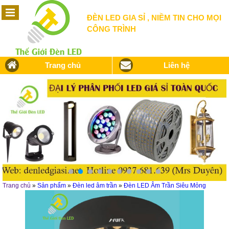
ĐÈN LED GIA SỈ , NIỀM TIN CHO MỌI
CÔNG TRÌNH
Trang chủ
Liên hệ
Trang chủ
»
Sản phẩm
»
Đèn led âm trần
»
Đèn LED Âm Trần Siêu Mỏng