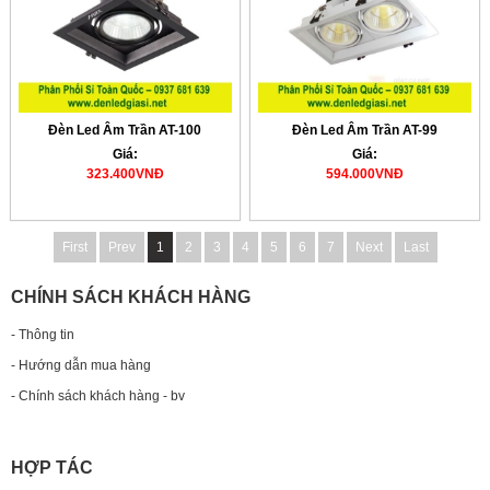
Đèn Led Âm Trần AT-100
Đèn Led Âm Trần AT-99
Giá:
Giá:
323.400VNĐ
594.000VNĐ
First
Prev
1
2
3
4
5
6
7
Next
Last
CHÍNH SÁCH KHÁCH HÀNG
- Thông tin
- Hướng dẫn mua hàng
- Chính sách khách hàng - bv
HỢP TÁC