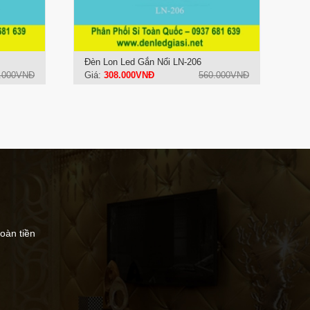
Đèn Lon Led Gắn Nổi LN-206
.000VNĐ
Giá:
308.000VNĐ
560.000VNĐ
hoàn tiền