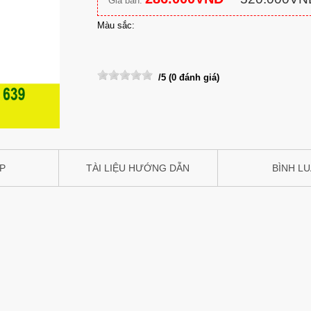
Giá bán:
Màu sắc:
/5 (0 đánh giá)
IP
TÀI LIỆU HƯỚNG DẪN
BÌNH L