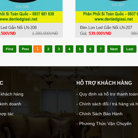
 Led Gắn Nổi LN-208
Đèn Lon Led Gắn Nổi LN-207
.500VNĐ
1.390.000VNĐ
Giá:
539.000VNĐ
980
1
First
Prev
2
3
4
5
6
7
Next
Last
ÁC
HỖ TRỢ KHÁCH HÀNG
- khách hàng
- Quy định và hỗ trợ thanh toán
 kinh doanh
- Chính sách đổi / trả hàng và 
hợp tác
- Chính Sách Bảo Hành
- Phương Thức Vận Chuyển