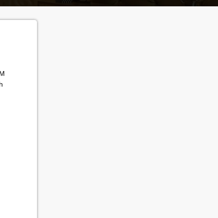
Ú
CM
h