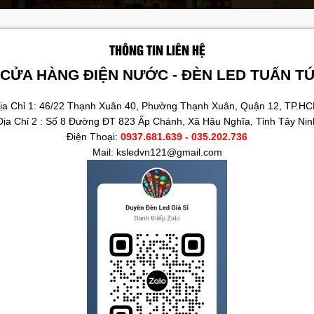
THÔNG TIN LIÊN HỆ
CỬA HÀNG ĐIỆN NƯỚC - ĐÈN LED TUẤN T
ịa Chỉ 1: 46/22 Thạnh Xuân 40, Phường Thạnh Xuân, Quận 12, TP.H
Địa Chỉ 2 : Số 8 Đường ĐT 823 Ấp Chánh, Xã Hậu Nghĩa, Tỉnh Tây Nin
Điện Thoại:
0937.681.639 - 035.202.736
Mail: ksledvn121@gmail.com