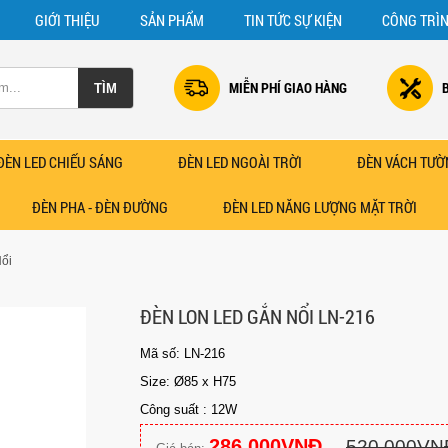
GIỚI THIỆU
SẢN PHẨM
TIN TỨC SỰ KIỆN
CÔNG TRÌ
MIỄN PHÍ GIAO HÀNG
ĐÈN LED CHIẾU SÁNG
ĐÈN LED NGOÀI TRỜI
ĐÈN VÁCH TƯỜ
ĐÈN PHA - ĐÈN ĐƯỜNG
ĐÈN LED NĂNG LƯỢNG MẶT TRỜI
ổi
ĐÈN LON LED GẮN NỔI LN-216
Mã số: LN-216
Size: Ø85 x H75
Công suất : 12W
286.000VNĐ
520.000VN