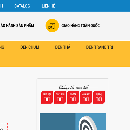
NH
CATALOG
LIÊN HỆ
BẢO HÀNH SẢN PHẨM
GIAO HÀNG TOÀN QUỐC
NG
ĐÈN CHÙM
ĐÈN THẢ
ĐÈN TRANG TRÍ
Đ