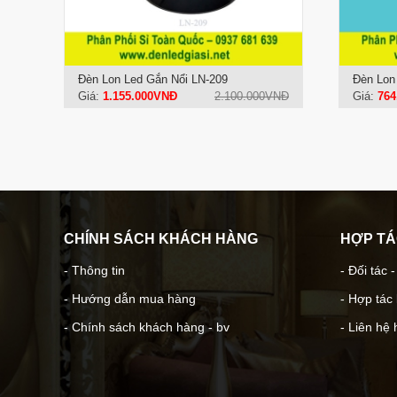
Đèn Lon Led Gắn Nổi LN-209
Đèn Lon
Giá:
1.155.000VNĐ
2.100.000VNĐ
Giá:
764
CHÍNH SÁCH KHÁCH HÀNG
HỢP T
- Thông tin
- Đối tác 
- Hướng dẫn mua hàng
- Hợp tác
- Chính sách khách hàng - bv
- Liên hệ 