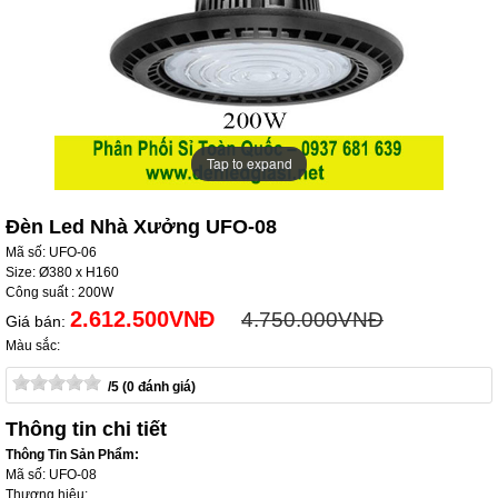
Tap to expand
Tap to expand
Đèn Led Nhà Xưởng UFO-08
Mã số: UFO-06
Size: Ø380 x H160
Công suất : 200W
2.612.500VNĐ
4.750.000VNĐ
Giá bán:
Màu sắc:
/5 (0 đánh giá)
Thông tin chi tiết
Thông Tin Sản Phẩm:
Mã số: UFO-08
Thương hiệu: