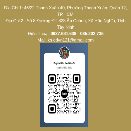
Địa Chỉ 1: 46/22 Thạnh Xuân 40, Phường Thạnh Xuân, Quận 12,
TP.HCM
Địa Chỉ 2 : Số 8 Đường ĐT 823 Ấp Chánh, Xã Hậu Nghĩa, Tỉnh
Tây Ninh
Điện Thoại:
0937.681.639 - 035.202.736
Mail: ksledvn121@gmail.com