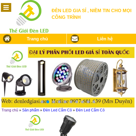
ĐÈN LED GIA SỈ , NIỀM TIN CHO MỌI
CÔNG TRÌNH
Trang chủ
Liên hệ
Trang chủ
»
Sản phẩm
»
Đèn Led Cắm Cỏ
»
Đèn Led Cắm Cỏ