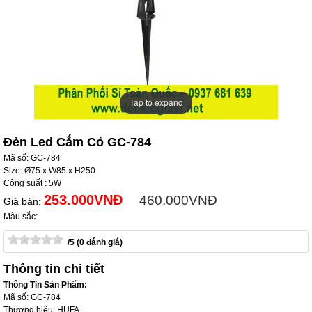
Tap to expand
Tap to expand
Đèn Led Cắm Cỏ GC-784
Mã số: GC-784
Size: Ø75 x W85 x H250
Công suất : 5W
253.000VNĐ
460.000VNĐ
Giá bán:
Màu sắc:
/5 (0 đánh giá)
Thông tin chi tiết
Thông Tin Sản Phẩm:
Mã số: GC-784
Thương hiệu: HUFA