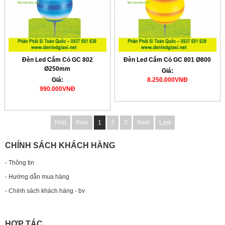
Đèn Led Cắm Cỏ GC 802
Đèn Led Cắm Cỏ GC 801 Ø800
Ø250mm
Giá:
Giá:
8.250.000VNĐ
990.000VNĐ
First
Prev
1
2
3
Next
Last
CHÍNH SÁCH KHÁCH HÀNG
- Thông tin
- Hướng dẫn mua hàng
- Chính sách khách hàng - bv
HỢP TÁC