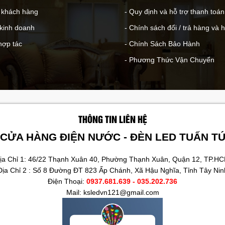
- khách hàng
- Quy định và hỗ trợ thanh toán
 kinh doanh
- Chính sách đổi / trả hàng và 
hợp tác
- Chính Sách Bảo Hành
- Phương Thức Vận Chuyển
THÔNG TIN LIÊN HỆ
CỬA HÀNG ĐIỆN NƯỚC - ĐÈN LED TUẤN T
ịa Chỉ 1: 46/22 Thạnh Xuân 40, Phường Thạnh Xuân, Quận 12, TP.H
Địa Chỉ 2 : Số 8 Đường ĐT 823 Ấp Chánh, Xã Hậu Nghĩa, Tỉnh Tây Nin
Điện Thoại:
0937.681.639 - 035.202.736
Mail: ksledvn121@gmail.com