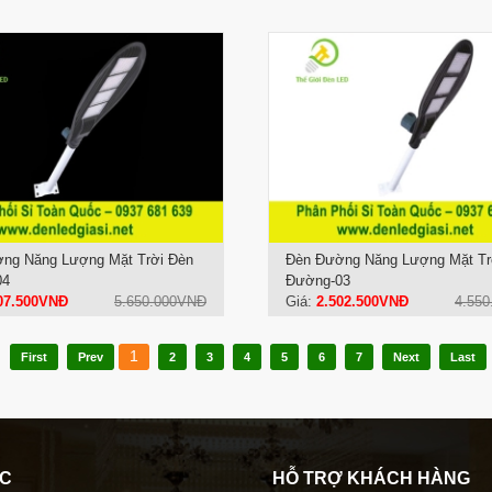
ng Năng Lượng Mặt Trời Đèn
Đèn Đường Năng Lượng Mặt Tr
04
Đường-03
07.500VNĐ
5.650.000VNĐ
Giá:
2.502.500VNĐ
4.55
1
First
Prev
2
3
4
5
6
7
Next
Last
ÁC
HỖ TRỢ KHÁCH HÀNG