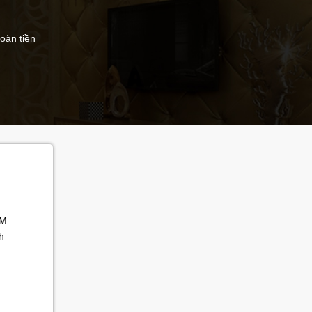
hoàn tiền
Ú
CM
h