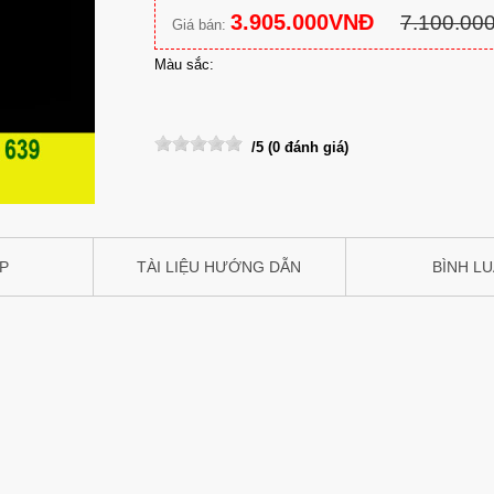
3.905.000VNĐ
7.100.0
Giá bán:
Màu sắc:
/5 (0 đánh giá)
IP
TÀI LIỆU HƯỚNG DẪN
BÌNH L
iệu: EUROTO