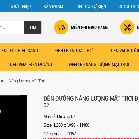
GIỚI THIỆU
SẢN PHẨM
TIN TỨC SỰ KIỆN
CÔNG TRÌ
MIỄN PHÍ GIAO HÀNG
ĐÈN LED CHIẾU SÁNG
ĐÈN LED NGOÀI TRỜI
ĐÈN VÁCH TƯỜ
ĐÈN PHA - ĐÈN ĐƯỜNG
ĐÈN LED NĂNG LƯỢNG MẶT TRỜI
ờng Năng Lượng Mặt Trời
ĐÈN ĐƯỜNG NĂNG LƯỢNG MẶT TRỜI 
07
Mã số: Đường-07
Size: L260 x W90 x H480
Công suất : 200W