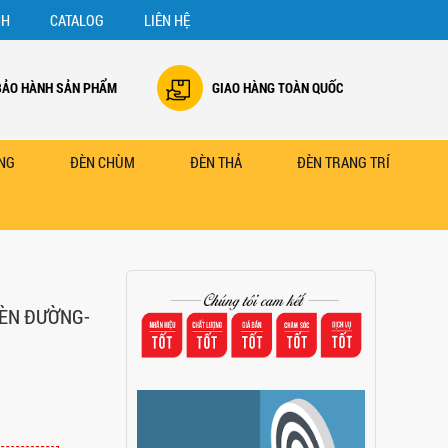
NH
CATALOG
LIÊN HỆ
BẢO HÀNH SẢN PHẨM
GIAO HÀNG TOÀN QUỐC
NG
ĐÈN CHÙM
ĐÈN THẢ
ĐÈN TRANG TRÍ
ĐÈN ĐƯỜNG-