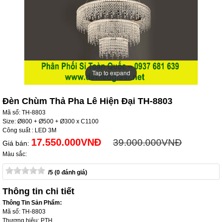
Tap to expand
Tap to expand
Đèn Chùm Thả Pha Lê Hiện Đại TH-8803
Mã số: TH-8803
Size: Ø800 + Ø500 + Ø300 x C1100
Công suất : LED 3M
17.550.000VNĐ
39.000.000VNĐ
Giá bán:
Màu sắc:
/5 (0 đánh giá)
Thông tin chi tiết
Thông Tin Sản Phẩm:
Mã số: TH-8803
Thương hiệu: PTH