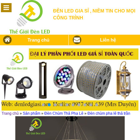
ĐÈN LED GIA SỈ , NIỀM TIN CHO MỌI
CÔNG TRÌNH
Trang chủ
Liên hệ
Trang chủ
»
Sản phẩm
»
Đèn Chùm Thả Pha Lê
»
Đèn chùm pha lê thả trần