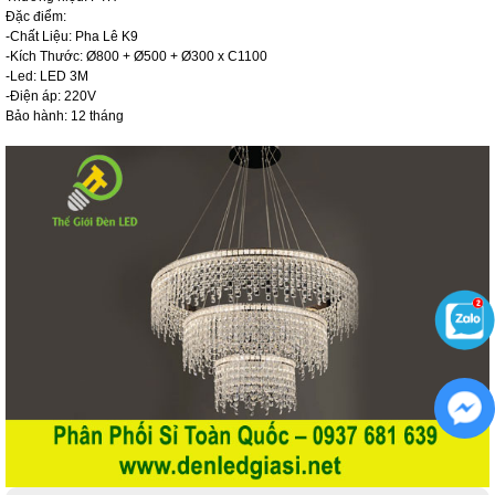
Đặc điểm:
-Chất Liệu: Pha Lê K9
-Kích Thước: Ø800 + Ø500 + Ø300 x C1100
-Led: LED 3M
-Điện áp: 220V
Bảo hành: 12 tháng