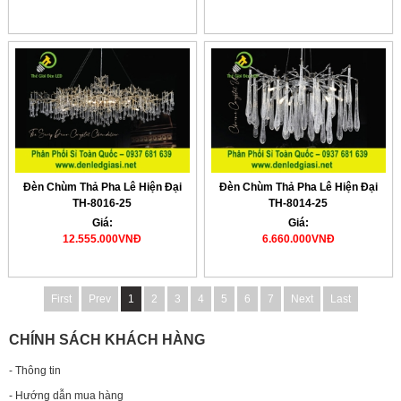
Đèn Chùm Thả Pha Lê Hiện Đại
Đèn Chùm Thả Pha Lê Hiện Đại
TH-8016-25
TH-8014-25
Giá:
Giá:
12.555.000VNĐ
6.660.000VNĐ
First
Prev
1
2
3
4
5
6
7
Next
Last
CHÍNH SÁCH KHÁCH HÀNG
- Thông tin
- Hướng dẫn mua hàng