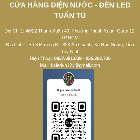
CỬA HÀNG ĐIỆN NƯỚC - ĐÈN LED
TUẤN TÚ
Địa Chỉ 1: 46/22 Thạnh Xuân 40, Phường Thạnh Xuân, Quận 12,
TP.HCM
Địa Chỉ 2 : Số 8 Đường ĐT 823 Ấp Chánh, Xã Hậu Nghĩa, Tỉnh
Tây Ninh
Điện Thoại:
0937.681.639 - 035.202.736
Mail: ksledvn121@gmail.com