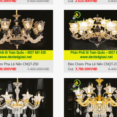
55.000VNĐ
9.900.000VNĐ
Giá:
2.610.000VNĐ
5.80
m Pha Lê Nến CNQT-250
Đèn Chùm Pha Lê Nến CNQT-2
30.000VNĐ
7.400.000VNĐ
Giá:
3.780.000VNĐ
8.40