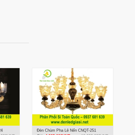
24
Đèn Chùm Pha Lê Nến CNQT-251