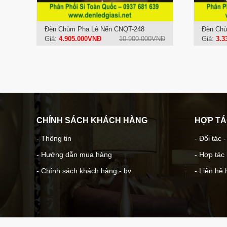
Đèn Chùm Pha Lê Nến CNQT-248
Đèn Chù
Giá:
4.905.000VNĐ
10.900.000VNĐ
Giá:
3.3
CHÍNH SÁCH KHÁCH HÀNG
HỢP T
- Thông tin
- Đối tác 
- Hướng dẫn mua hàng
- Hợp tác
- Chính sách khách hàng - bv
- Liên hệ 