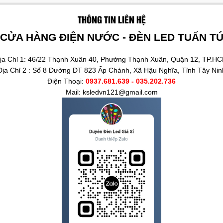
THÔNG TIN LIÊN HỆ
CỬA HÀNG ĐIỆN NƯỚC - ĐÈN LED TUẤN T
ịa Chỉ 1: 46/22 Thạnh Xuân 40, Phường Thạnh Xuân, Quận 12, TP.H
Địa Chỉ 2 : Số 8 Đường ĐT 823 Ấp Chánh, Xã Hậu Nghĩa, Tỉnh Tây Nin
Điện Thoại:
0937.681.639 - 035.202.736
Mail: ksledvn121@gmail.com