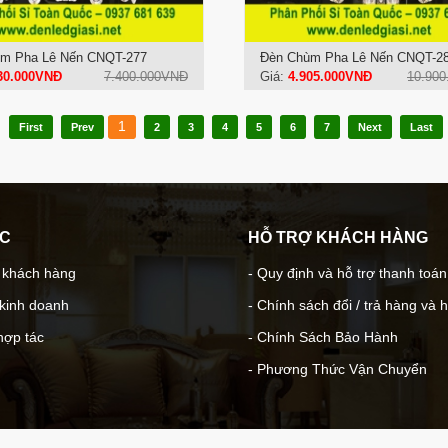
m Pha Lê Nến CNQT-277
Đèn Chùm Pha Lê Nến CNQT-2
30.000VNĐ
7.400.000VNĐ
Giá:
4.905.000VNĐ
10.90
1
First
Prev
2
3
4
5
6
7
Next
Last
ÁC
HỖ TRỢ KHÁCH HÀNG
- khách hàng
- Quy định và hỗ trợ thanh toán
 kinh doanh
- Chính sách đổi / trả hàng và 
hợp tác
- Chính Sách Bảo Hành
- Phương Thức Vận Chuyển