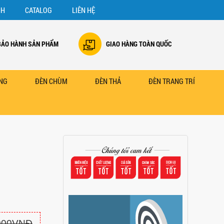
NH
CATALOG
LIÊN HỆ
BẢO HÀNH SẢN PHẨM
GIAO HÀNG TOÀN QUỐC
NG
ĐÈN CHÙM
ĐÈN THẢ
ĐÈN TRANG TRÍ
.000VNĐ