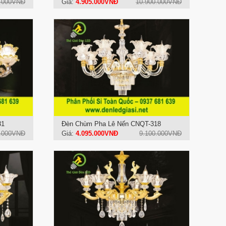
0.000VNĐ
Giá:
4.905.000VNĐ
10.900.000VNĐ
31
Đèn Chùm Pha Lê Nến CNQT-318
0.000VNĐ
Giá:
4.095.000VNĐ
9.100.000VNĐ