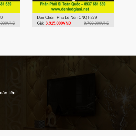
80
Đèn Chùm Pha Lê Nến CNQT-279
0.000VNĐ
Giá:
3.915.000VNĐ
8.700.000VNĐ
hoàn tiền