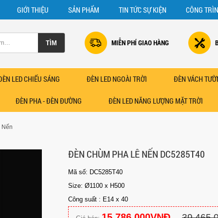
GIỚI THIỆU
SẢN PHẨM
TIN TỨC SỰ KIỆN
CÔNG TRÌ
MIỄN PHÍ GIAO HÀNG
ĐÈN LED CHIẾU SÁNG
ĐÈN LED NGOÀI TRỜI
ĐÈN VÁCH TƯỜ
ĐÈN PHA - ĐÈN ĐƯỜNG
ĐÈN LED NĂNG LƯỢNG MẶT TRỜI
 Nến
ĐÈN CHÙM PHA LÊ NẾN DC5285T40
Mã số: DC5285T40
Size: Ø1100 x H500
Công suất : E14 x 40
15.786.000VNĐ
39.465