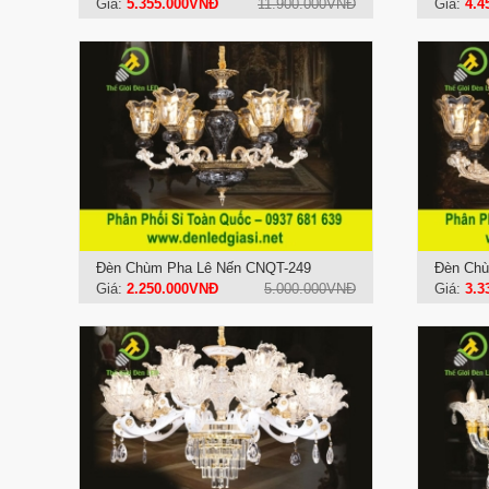
Giá:
5.355.000VNĐ
11.900.000VNĐ
Giá:
4.4
Đèn Chùm Pha Lê Nến CNQT-249
Đèn Chù
Giá:
2.250.000VNĐ
5.000.000VNĐ
Giá:
3.3