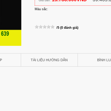
Giá bán:
Màu sắc:
/5 (0 đánh giá)
IP
TÀI LIỆU HƯỚNG DẪN
BÌNH L