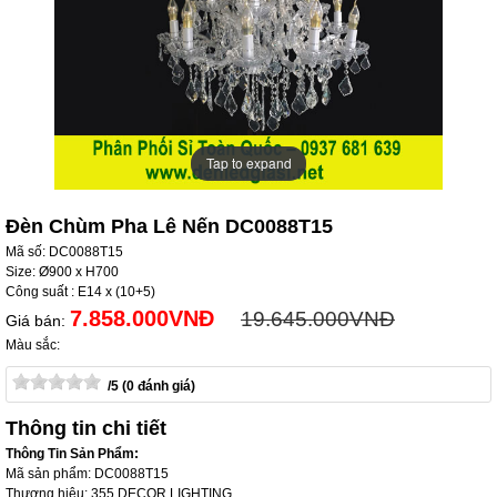
Tap to expand
Tap to expand
Đèn Chùm Pha Lê Nến DC0088T15
Mã số: DC0088T15
Size: Ø900 x H700
Công suất : E14 x (10+5)
7.858.000VNĐ
19.645.000VNĐ
Giá bán:
Màu sắc:
/5 (0 đánh giá)
Thông tin chi tiết
Thông Tin Sản Phẩm:
Mã sản phẩm: DC0088T15
Thương hiệu: 355 DECOR LIGHTING