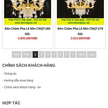
Đèn Chùm Pha Lê Nến CNQT-280
Đèn Chùm Pha Lê Nến CNQT-279
Giá:
Giá:
4.905.000VNĐ
3.915.000VNĐ
First
Prev
1
2
3
4
5
6
7
Next
Last
CHÍNH SÁCH KHÁCH HÀNG
- Thông tin
- Hướng dẫn mua hàng
- Chính sách khách hàng - bv
HỢP TÁC