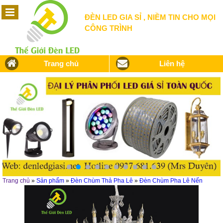
ĐÈN LED GIA SỈ , NIỀM TIN CHO MỌI
CÔNG TRÌNH
Trang chủ
Liên hệ
Trang chủ
»
Sản phẩm
»
Đèn Chùm Thả Pha Lê
»
Đèn Chùm Pha Lê Nến