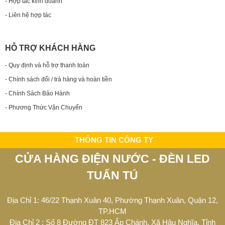
- Hợp tác kinh doanh
- Liên hệ hợp tác
HỖ TRỢ KHÁCH HÀNG
- Quy định và hỗ trợ thanh toán
- Chính sách đổi / trả hàng và hoàn tiền
- Chính Sách Bảo Hành
- Phương Thức Vận Chuyển
THÔNG TIN CÔNG TY
CỬA HÀNG ĐIỆN NƯỚC - ĐÈN LED
TUẤN TÚ
Địa Chỉ 1: 46/22 Thạnh Xuân 40, Phường Thạnh Xuân, Quận 12,
TP.HCM
Địa Chỉ 2 : Số 8 Đường ĐT 823 Ấp Chánh, Xã Hậu Nghĩa, Tỉnh