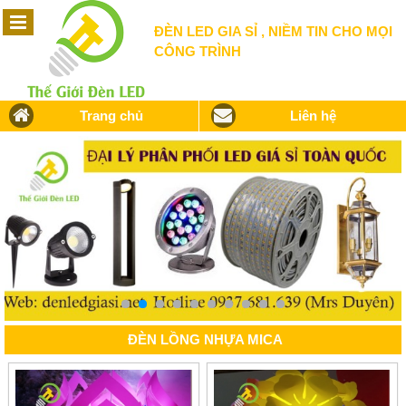
ĐÈN LED GIA SỈ , NIỀM TIN CHO MỌI
CÔNG TRÌNH
Trang chủ
Liên hệ
ĐÈN LỒNG NHỰA MICA