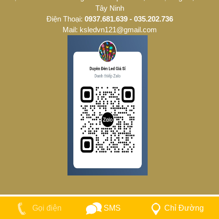
Tây Ninh
Điện Thoại:
0937.681.639 - 035.202.736
Mail: ksledvn121@gmail.com
SMS
Chỉ Đường
Gọi điện